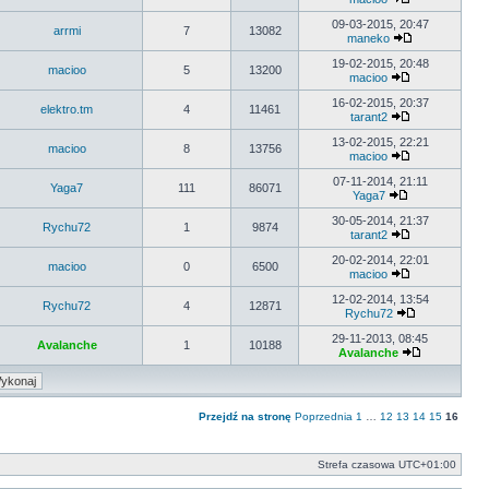
Wyświetl
najnowszy
09-03-2015, 20:47
arrmi
7
13082
post
maneko
Wyświetl
najnowszy
19-02-2015, 20:48
macioo
5
13200
post
macioo
Wyświetl
najnowszy
16-02-2015, 20:37
elektro.tm
4
11461
post
tarant2
Wyświetl
najnowszy
13-02-2015, 22:21
macioo
8
13756
post
macioo
Wyświetl
najnowszy
07-11-2014, 21:11
Yaga7
111
86071
post
Yaga7
Wyświetl
najnowszy
30-05-2014, 21:37
Rychu72
1
9874
post
tarant2
Wyświetl
najnowszy
20-02-2014, 22:01
macioo
0
6500
post
macioo
Wyświetl
najnowszy
12-02-2014, 13:54
Rychu72
4
12871
post
Rychu72
Wyświetl
najnowszy
29-11-2013, 08:45
Avalanche
1
10188
post
Avalanche
Wyświetl
najnowszy
post
Przejdź na stronę
Poprzednia
1
…
12
13
14
15
16
Strefa czasowa
UTC+01:00