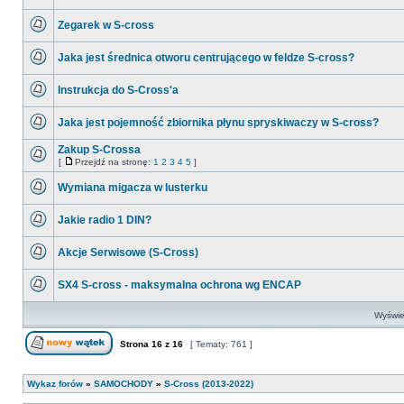
postów
Nie
ma
Zegarek w S-cross
nieprzeczytanych
postów
Nie
ma
Jaka jest średnica otworu centrującego w feldze S-cross?
nieprzeczytanych
postów
Nie
ma
Instrukcja do S-Cross'a
nieprzeczytanych
postów
Nie
ma
Jaka jest pojemność zbiornika płynu spryskiwaczy w S-cross?
nieprzeczytanych
postów
Nie
ma
Zakup S-Crossa
nieprzeczytanych
[
Przejdź na stronę:
1
2
3
4
5
]
postów
Nie
Przejdź
ma
na
Wymiana migacza w lusterku
nieprzeczytanych
stronę
postów
Nie
ma
Jakie radio 1 DIN?
nieprzeczytanych
postów
Nie
ma
Akcje Serwisowe (S-Cross)
nieprzeczytanych
postów
Nie
ma
SX4 S-cross - maksymalna ochrona wg ENCAP
nieprzeczytanych
postów
Nie
ma
Wyświet
nieprzeczytanych
postów
Strona
16
z
16
[ Tematy: 761 ]
Nowy temat
Wykaz forów
»
SAMOCHODY
»
S-Cross (2013-2022)