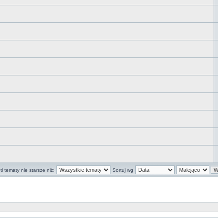
l tematy nie starsze niż:
Sortuj wg