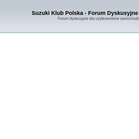
Suzuki Klub Polska - Forum Dyskusyjne 
Forum dyskusyjne dla użytkowników samochodó