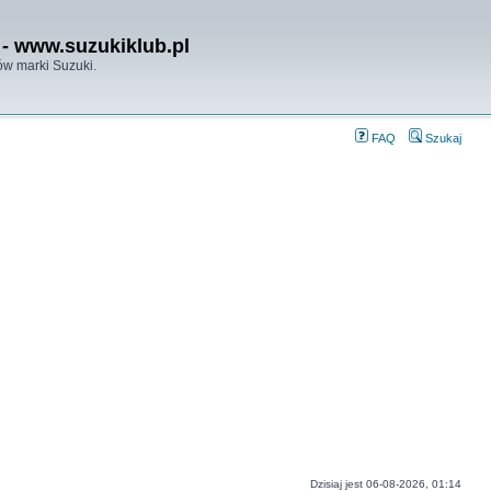
- www.suzukiklub.pl
w marki Suzuki.
FAQ
Szukaj
Dzisiaj jest 06-08-2026, 01:14