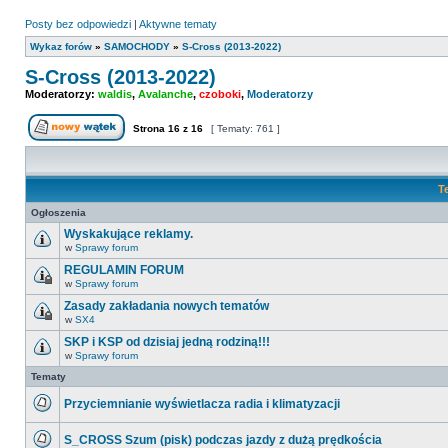
Posty bez odpowiedzi
|
Aktywne tematy
Wykaz forów
»
SAMOCHODY
»
S-Cross (2013-2022)
S-Cross (2013-2022)
Moderatorzy:
waldis
,
Avalanche
,
czoboki
,
Moderatorzy
Strona
16
z
16
[ Tematy: 761 ]
Nowy temat
T
Ogłoszenia
Wyskakujące reklamy.
w
Sprawy forum
Nie
ma
REGULAMIN FORUM
nieprzeczytanych
w
Sprawy forum
postów
Ten
temat
Zasady zakładania nowych tematów
jest
w
SX4
zamknięty.
Ten
Nie
temat
SKP i KSP od dzisiaj jedną rodziną!!!
można
jest
w
w
Sprawy forum
zamknięty.
Nie
nim
Nie
ma
Tematy
pisać
można
nieprzeczytanych
ani
w
postów
edytować
nim
Przyciemnianie wyświetlacza radia i klimatyzacji
postów.
pisać
Nie
ani
ma
edytować
S_CROSS Szum (pisk) podczas jazdy z dużą prędkościa
nieprzeczytanych
postów.