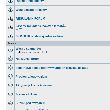
Ruskie i inne spamy
nieprzeczytanych
postów
Nie
ma
Wyskakujące reklamy.
nieprzeczytanych
postów
Nie
ma
REGULAMIN FORUM
nieprzeczytanych
postów
Ten
temat
Zasady zakładania nowych tematów
jest
w
SX4
zamknięty.
Ten
Nie
temat
można
SKP i KSP od dzisiaj jedną rodziną!!!
jest
w
zamknięty.
Nie
nim
Nie
ma
Tematy
pisać
można
nieprzeczytanych
ani
w
postów
Wysyp spamerów
edytować
nim
postów.
[
Przejdź na stronę:
1
2
]
pisać
Nie
Przejdź
ani
ma
na
edytować
Nieczynne forum
nieprzeczytanych
stronę
postów.
postów
Nie
ma
dodatkowe podkategoriw w ramach podzialu na auta
nieprzeczytanych
postów
Nie
ma
Problem z logowaniem
nieprzeczytanych
postów
Nie
ma
Aktywacja konta koszmar.
nieprzeczytanych
postów
Nie
ma
Forum silników
nieprzeczytanych
postów
Nie
ma
Suzuki pod awatarem
nieprzeczytanych
postów
Nie
ma