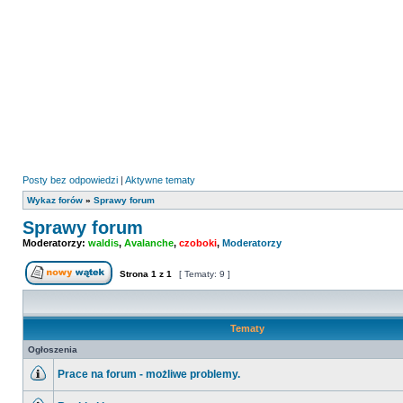
Posty bez odpowiedzi
|
Aktywne tematy
Wykaz forów
»
Sprawy forum
Sprawy forum
Moderatorzy:
waldis
,
Avalanche
,
czoboki
,
Moderatorzy
Strona
1
z
1
[ Tematy: 9 ]
Nowy temat
Tematy
Ogłoszenia
Prace na forum - możliwe problemy.
Nie
ma