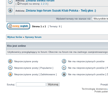
Zmiana silnika forum
Ankieta:
nieprzeczytanych
[
Przejdź na stronę:
1
2
3
]
postów
Nie
Przejdź
ma
na
Zmiana logo forum Suzuki Klub Polska - Twój głos :)
nieprzeczytanych
Ankieta:
stronę
postów
Ten
temat
Wyświetl tematy nie starsze niż:
jest
zamknięty.
Nie
Strona
1
z
1
[ Tematy: 9 ]
można
w
Nowy temat
nim
pisać
Wykaz forów
»
Sprawy forum
ani
edytować
postów.
Kto jest online
Użytkownicy przeglądający to forum: Obecnie na forum nie ma żadnego zarejestrowanego 
Nieprzeczytane posty
Nie ma nieprzeczytanych postów
Nieprzeczytane
Nie
posty
ma
Nieprzeczytane posty [ Popularne ]
Nie ma nieprzeczytanych postów [ P
nieprzeczytanych
Nieprzeczytane
Nie
postów
posty
ma
Nieprzeczytane posty [ Zablokowane ]
Nie ma nieprzeczytanych postów [ Z
[
nieprzeczytanych
Nieprzeczytane
Nie
Popularne
postów
posty
ma
]
[
[
nieprzeczytanych
Szukaj:
Popularne
Przejd
Zablokowane
postów
]
]
[
Technologię dostarcza
Zamknięte
Polski paki
]