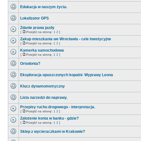
przeniesiony
Edukacja w naszym życiu.
Nie
ma
Lokalizator GPS
nieprzeczytanych
postów
Nie
ma
Zdanie prawa jazdy
nieprzeczytanych
[
Przejdź na stronę:
1
2
]
postów
Nie
Przejdź
ma
na
Zakup mieszkania we Wrocławiu - cele inwstycyjne
nieprzeczytanych
stronę
[
Przejdź na stronę:
1
2
]
postów
Nie
Przejdź
ma
na
Kamerka samochodowa
nieprzeczytanych
stronę
[
Przejdź na stronę:
1
2
]
postów
Nie
Przejdź
ma
na
Ortodonta?
nieprzeczytanych
stronę
postów
Nie
ma
Eksploracja opuszczonych kopalni- Wyprawy Leona
nieprzeczytanych
postów
Nie
ma
Klucz dynamometryczny
nieprzeczytanych
postów
Nie
ma
Lista narzedzi do naprawy.
nieprzeczytanych
postów
Nie
ma
Przepisy ruchu drogowego - interpretacja.
nieprzeczytanych
[
Przejdź na stronę:
1
2
]
postów
Nie
Przejdź
ma
na
Założenie konta w banku - gdzie?
nieprzeczytanych
stronę
[
Przejdź na stronę:
1
2
]
postów
Nie
Przejdź
ma
na
Sklep z wycieraczkami w Krakowie?
nieprzeczytanych
stronę
postów
Nie
ma