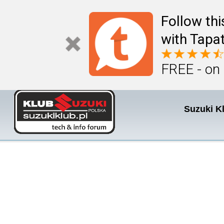
Follow th
with Tapat
FREE - on
Suzuki K