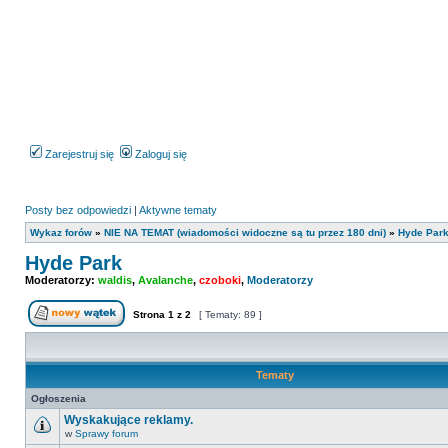
Zarejestruj się
Zaloguj się
Posty bez odpowiedzi
|
Aktywne tematy
Wykaz forów
»
NIE NA TEMAT (wiadomości widoczne są tu przez 180 dni)
»
Hyde Par
Hyde Park
Moderatorzy:
waldis
,
Avalanche
,
czoboki
,
Moderatorzy
Strona
1
z
2
[ Tematy: 89 ]
Nowy temat
Tematy
Ogłoszenia
Wyskakujące reklamy.
w
Sprawy forum
Nie