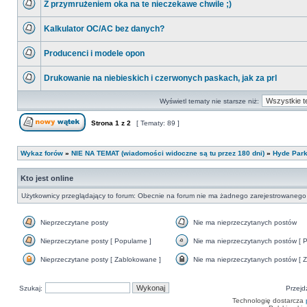
Z przymrużeniem oka na te nieczekawe chwile ;)
nieprzeczytanych
postów
Nie
ma
Kalkulator OC/AC bez danych?
nieprzeczytanych
postów
Nie
ma
Producenci i modele opon
nieprzeczytanych
postów
Nie
ma
Drukowanie na niebieskich i czerwonych paskach, jak za prl
nieprzeczytanych
postów
Nie
ma
Wyświetl tematy nie starsze niż:
nieprzeczytanych
postów
Strona
1
z
2
[ Tematy: 89 ]
Nowy temat
Wykaz forów
»
NIE NA TEMAT (wiadomości widoczne są tu przez 180 dni)
»
Hyde Par
Kto jest online
Użytkownicy przeglądający to forum: Obecnie na forum nie ma żadnego zarejestrowanego 
Nieprzeczytane posty
Nie ma nieprzeczytanych postów
Nieprzeczytane
Nie
posty
ma
Nieprzeczytane posty [ Popularne ]
Nie ma nieprzeczytanych postów [ P
nieprzeczytanych
Nieprzeczytane
Nie
postów
posty
ma
Nieprzeczytane posty [ Zablokowane ]
Nie ma nieprzeczytanych postów [ Z
[
nieprzeczytanych
Nieprzeczytane
Nie
Popularne
postów
posty
ma
]
[
[
nieprzeczytanych
Szukaj:
Popularne
Przejd
Zablokowane
postów
]
]
[
Technologię dostarcza
Zamknięte