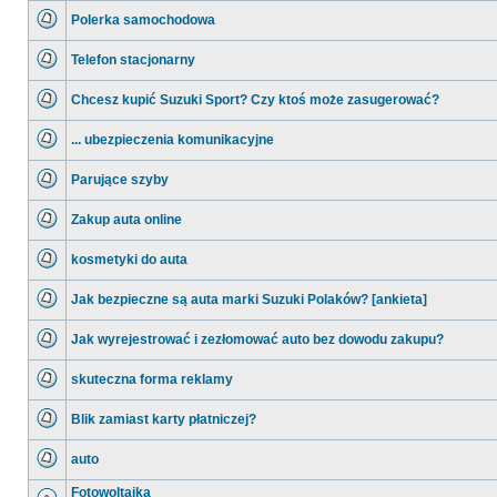
ma
Polerka samochodowa
nieprzeczytanych
postów
Nie
ma
Telefon stacjonarny
nieprzeczytanych
postów
Nie
ma
Chcesz kupić Suzuki Sport? Czy ktoś może zasugerować?
nieprzeczytanych
postów
Nie
ma
... ubezpieczenia komunikacyjne
nieprzeczytanych
postów
Nie
ma
Parujące szyby
nieprzeczytanych
postów
Nie
ma
Zakup auta online
nieprzeczytanych
postów
Nie
ma
kosmetyki do auta
nieprzeczytanych
postów
Nie
ma
Jak bezpieczne są auta marki Suzuki Polaków? [ankieta]
nieprzeczytanych
postów
Nie
ma
Jak wyrejestrować i zezłomować auto bez dowodu zakupu?
nieprzeczytanych
postów
Nie
ma
skuteczna forma reklamy
nieprzeczytanych
postów
Nie
ma
Blik zamiast karty płatniczej?
nieprzeczytanych
postów
Nie
ma
auto
nieprzeczytanych
postów
Nie
ma
Fotowoltaika