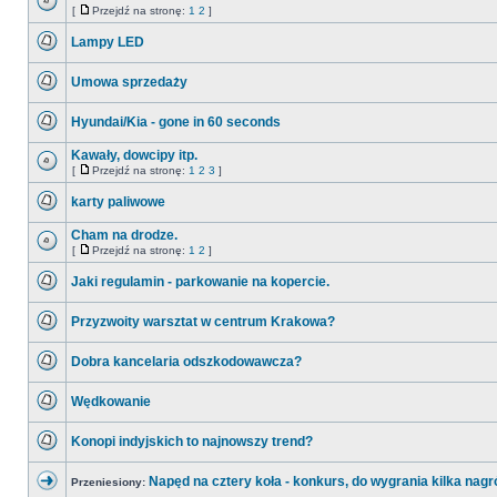
nieprzeczytanych
[
Przejdź na stronę:
1
2
]
postów
Nie
Przejdź
ma
na
Lampy LED
nieprzeczytanych
stronę
postów
Nie
ma
Umowa sprzedaży
nieprzeczytanych
postów
Nie
ma
Hyundai/Kia - gone in 60 seconds
nieprzeczytanych
postów
Nie
ma
Kawały, dowcipy itp.
nieprzeczytanych
[
Przejdź na stronę:
1
2
3
]
postów
Nie
Przejdź
ma
na
karty paliwowe
nieprzeczytanych
stronę
postów
Nie
ma
Cham na drodze.
nieprzeczytanych
[
Przejdź na stronę:
1
2
]
postów
Nie
Przejdź
ma
na
Jaki regulamin - parkowanie na kopercie.
nieprzeczytanych
stronę
postów
Nie
ma
Przyzwoity warsztat w centrum Krakowa?
nieprzeczytanych
postów
Nie
ma
Dobra kancelaria odszkodowawcza?
nieprzeczytanych
postów
Nie
ma
Wędkowanie
nieprzeczytanych
postów
Nie
ma
Konopi indyjskich to najnowszy trend?
nieprzeczytanych
postów
Nie
ma
Napęd na cztery koła - konkurs, do wygrania kilka nagr
nieprzeczytanych
Przeniesiony:
postów
Temat