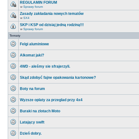
ma
REGULAMIN FORUM
nieprzeczytanych
w
Sprawy forum
postów
Ten
temat
Zasady zakładania nowych tematów
jest
w
SX4
zamknięty.
Ten
Nie
temat
SKP i KSP od dzisiaj jedną rodziną!!!
można
jest
w
w
Sprawy forum
zamknięty.
Nie
nim
Nie
ma
Tematy
pisać
można
nieprzeczytanych
ani
w
postów
edytować
nim
Felgi aluminiowe
postów.
pisać
Nie
ani
ma
edytować
Alkomat jaki?
nieprzeczytanych
postów.
postów
Nie
ma
4WD - aleśmy sie sfrajerzyli.
nieprzeczytanych
postów
Nie
ma
Skąd zdobyć fajne opakowania kartonowe?
nieprzeczytanych
postów
Nie
ma
Boty na forum
nieprzeczytanych
postów
Nie
ma
Wyzsze oplaty za przeglad przy 4x4
nieprzeczytanych
postów
Nie
ma
Buraki na zlotach Moto
nieprzeczytanych
postów
Nie
ma
Latający swift
nieprzeczytanych
postów
Nie
ma
Dzień dobry.
nieprzeczytanych
postów
Nie