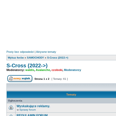
Posty bez odpowiedzi
|
Aktywne tematy
Wykaz forów
»
SAMOCHODY
»
S-Cross (2022->)
S-Cross (2022->)
Moderatorzy:
waldis
,
Avalanche
,
czoboki
,
Moderatorzy
Strona
1
z
2
[ Tematy: 61 ]
Nowy temat
Tematy
Ogłoszenia
Wyskakujące reklamy.
w
Sprawy forum
Nie
ma
REGULAMIN FORUM