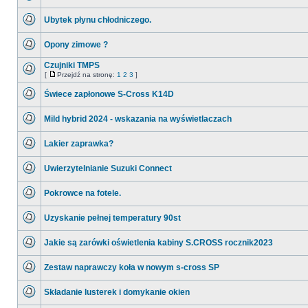
postów
Nie
ma
Ubytek płynu chłodniczego.
nieprzeczytanych
postów
Nie
ma
Opony zimowe ?
nieprzeczytanych
postów
Nie
ma
Czujniki TMPS
nieprzeczytanych
[
Przejdź na stronę:
1
2
3
]
postów
Nie
Przejdź
ma
na
Świece zapłonowe S-Cross K14D
nieprzeczytanych
stronę
postów
Nie
ma
Mild hybrid 2024 - wskazania na wyświetlaczach
nieprzeczytanych
postów
Nie
ma
Lakier zaprawka?
nieprzeczytanych
postów
Nie
ma
Uwierzytelnianie Suzuki Connect
nieprzeczytanych
postów
Nie
ma
Pokrowce na fotele.
nieprzeczytanych
postów
Nie
ma
Uzyskanie pełnej temperatury 90st
nieprzeczytanych
postów
Nie
ma
Jakie są zarówki oświetlenia kabiny S.CROSS rocznik2023
nieprzeczytanych
postów
Nie
ma
Zestaw naprawczy koła w nowym s-cross SP
nieprzeczytanych
postów
Nie
ma
Składanie lusterek i domykanie okien
nieprzeczytanych
postów
Nie