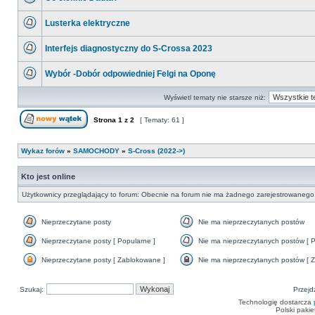
postów
Nie
ma
Lusterka elektryczne
nieprzeczytanych
postów
Nie
ma
Interfejs diagnostyczny do S-Crossa 2023
nieprzeczytanych
postów
Nie
ma
Wybór -Dobór odpowiedniej Felgi na Oponę
nieprzeczytanych
postów
Nie
ma
Wyświetl tematy nie starsze niż:
nieprzeczytanych
postów
Strona
1
z
2
[ Tematy: 61 ]
Nowy temat
Wykaz forów
»
SAMOCHODY
»
S-Cross (2022->)
Kto jest online
Użytkownicy przeglądający to forum: Obecnie na forum nie ma żadnego zarejestrowanego 
Nieprzeczytane posty
Nie ma nieprzeczytanych postów
Nieprzeczytane
Nie
posty
ma
Nieprzeczytane posty [ Popularne ]
Nie ma nieprzeczytanych postów [ P
nieprzeczytanych
Nieprzeczytane
Nie
postów
posty
ma
Nieprzeczytane posty [ Zablokowane ]
Nie ma nieprzeczytanych postów [ Z
[
nieprzeczytanych
Nieprzeczytane
Nie
Popularne
postów
posty
ma
]
[
[
nieprzeczytanych
Szukaj:
Popularne
Przejd
Zablokowane
postów
]
]
[
Technologię dostarcza
Zamknięte
Polski paki