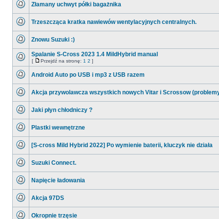
Złamany uchwyt półki bagażnika
nieprzeczytanych
postów
Nie
ma
Trzeszcząca kratka nawiewów wentylacyjnych centralnych.
nieprzeczytanych
postów
Nie
ma
Znowu Suzuki :)
nieprzeczytanych
postów
Nie
ma
Spalanie S-Cross 2023 1.4 MildHybrid manual
nieprzeczytanych
[
Przejdź na stronę:
1
2
]
postów
Nie
Przejdź
ma
na
Android Auto po USB i mp3 z USB razem
nieprzeczytanych
stronę
postów
Nie
ma
Akcja przywolawcza wszystkich nowych Vitar i Scrossow (problem
nieprzeczytanych
postów
Nie
ma
Jaki płyn chłodniczy ?
nieprzeczytanych
postów
Nie
ma
Plastki wewnętrzne
nieprzeczytanych
postów
Nie
ma
[S-cross Mild Hybrid 2022] Po wymienie baterii, kluczyk nie działa
nieprzeczytanych
postów
Nie
ma
Suzuki Connect.
nieprzeczytanych
postów
Nie
ma
Napięcie ładowania
nieprzeczytanych
postów
Nie
ma
Akcja 97DS
nieprzeczytanych
postów
Nie
ma
Okropnie trzęsie
nieprzeczytanych