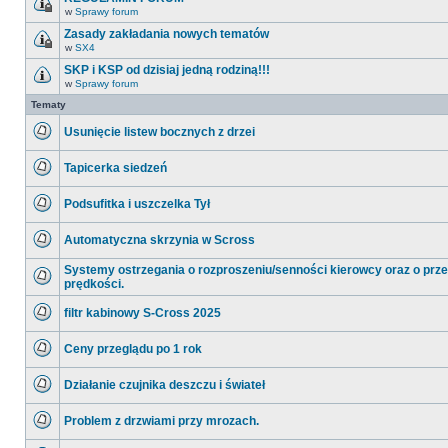
nieprzeczytanych
w
Sprawy forum
postów
Ten
temat
Zasady zakładania nowych tematów
jest
w
SX4
zamknięty.
Ten
Nie
temat
SKP i KSP od dzisiaj jedną rodziną!!!
można
jest
w
w
Sprawy forum
zamknięty.
Nie
nim
Nie
ma
Tematy
pisać
można
nieprzeczytanych
ani
w
postów
edytować
nim
Usunięcie listew bocznych z drzei
postów.
pisać
Nie
ani
ma
edytować
Tapicerka siedzeń
nieprzeczytanych
postów.
postów
Nie
ma
Podsufitka i uszczelka Tył
nieprzeczytanych
postów
Nie
ma
Automatyczna skrzynia w Scross
nieprzeczytanych
postów
Nie
ma
Systemy ostrzegania o rozproszeniu/senności kierowcy oraz o prz
nieprzeczytanych
prędkości.
postów
Nie
ma
filtr kabinowy S-Cross 2025
nieprzeczytanych
postów
Nie
ma
Ceny przeglądu po 1 rok
nieprzeczytanych
postów
Nie
ma
Działanie czujnika deszczu i świateł
nieprzeczytanych
postów
Nie
ma
Problem z drzwiami przy mrozach.
nieprzeczytanych
postów
Nie
ma