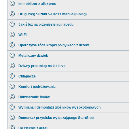
ma
Immobilizer z aliexpres
nieprzeczytanych
postów
Nie
ma
Drugi bieg Suzuki S-Cross manual(6-bieg)
nieprzeczytanych
postów
Nie
ma
Jakiś luz na przeniesieniu napędu
nieprzeczytanych
postów
Nie
ma
WI-FI
nieprzeczytanych
postów
Nie
ma
Uporczywe żółte kropki po pyłkach z drzew.
nieprzeczytanych
postów
Nie
ma
Metaliczny dźwięk
nieprzeczytanych
postów
Nie
ma
Dziwny prostokąt na lakierze
nieprzeczytanych
postów
Nie
ma
Chlapacze
nieprzeczytanych
postów
Nie
ma
Komfort podróżowania
nieprzeczytanych
postów
Nie
ma
Odtwarzanie fimów.
nieprzeczytanych
postów
Nie
ma
Wymiana ( demontaż) głośników wysokotonowych.
nieprzeczytanych
postów
Nie
ma
Demontaż przycisku wyłączającego StartStop
nieprzeczytanych
postów
Nie
ma
Co cieknie z auta?
nieprzeczytanych