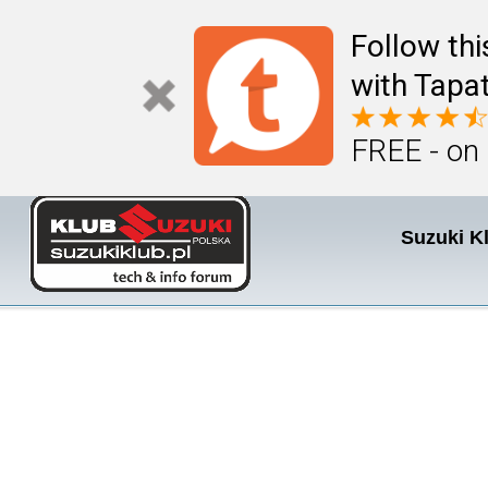
Follow th
with Tapat
FREE - on
Suzuki K