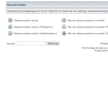
Kto jest online
Użytkownicy przeglądający to forum: Obecnie na forum nie ma żadnego zarejestrowanego 
Nieprzeczytane posty
Nie ma nieprzeczytanych postów
Nieprzeczytane
Nie
posty
ma
Nieprzeczytane posty [ Popularne ]
Nie ma nieprzeczytanych postów [ P
nieprzeczytanych
Nieprzeczytane
Nie
postów
posty
ma
Nieprzeczytane posty [ Zablokowane ]
Nie ma nieprzeczytanych postów [ Z
[
nieprzeczytanych
Nieprzeczytane
Nie
Popularne
postów
posty
ma
]
[
[
nieprzeczytanych
Szukaj:
Popularne
Przejd
Zablokowane
postów
]
]
[
Technologię dostarcza
Zamknięte
Polski paki
]