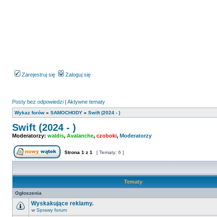
Zarejestruj się
Zaloguj się
Posty bez odpowiedzi
|
Aktywne tematy
Wykaz forów
»
SAMOCHODY
»
Swift (2024 - )
Swift (2024 - )
Moderatorzy:
waldis
,
Avalanche
,
czoboki
,
Moderatorzy
Strona
1
z
1
[ Tematy: 6 ]
Nowy temat
Tematy
Ogłoszenia
Wyskakujące reklamy.
w
Sprawy forum
Nie