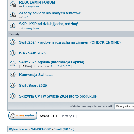
ma
REGULAMIN FORUM
nieprzeczytanych
w
Sprawy forum
postów
Ten
temat
Zasady zakładania nowych tematów
jest
w
SX4
zamknięty.
Ten
Nie
temat
SKP i KSP od dzisiaj jedną rodziną!!!
można
jest
w
w
Sprawy forum
zamknięty.
Nie
nim
Nie
ma
Tematy
pisać
można
nieprzeczytanych
ani
w
postów
edytować
nim
Swift 2024 - problem rozruchu na zimnym (CHECK ENGINE)
postów.
pisać
Nie
ani
ma
edytować
ISA - Swift 2025
nieprzeczytanych
postów.
postów
Nie
ma
Swift 2024 ogólnie (informacje i opinie)
nieprzeczytanych
[
Przejdź na stronę:
1
…
3
4
5
6
7
]
postów
Nie
Przejdź
ma
na
Konwersja Swifta.....
nieprzeczytanych
stronę
postów
Nie
ma
Swift Sport 2025
nieprzeczytanych
postów
Nie
ma
Skrzynia CVT w Swifcie 2024 kto to produkuje
nieprzeczytanych
postów
Nie
ma
Wyświetl tematy nie starsze niż:
nieprzeczytanych
postów
Strona
1
z
1
[ Tematy: 6 ]
Nowy temat
Wykaz forów
»
SAMOCHODY
»
Swift (2024 - )