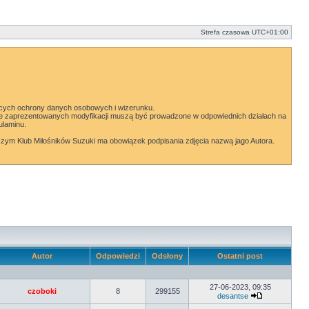
Strefa czasowa
UTC+01:00
ących ochrony danych osobowych i wizerunku.
czące zaprezentowanych modyfikacji muszą być prowadzone w odpowiednich działach na
ulaminu.
czym Klub Miłośników Suzuki ma obowiązek podpisania zdjęcia nazwą jago Autora.
Autor
Odpowiedzi
Odsłony
Ostatni post
27-06-2023, 09:35
czoboki
8
299155
desantse
Wyświetl