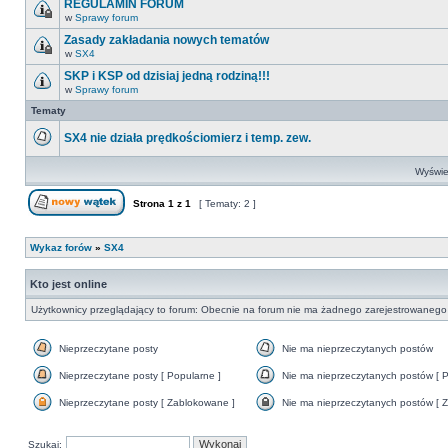
REGULAMIN FORUM
nieprzeczytanych
w
Sprawy forum
postów
Ten
temat
Zasady zakładania nowych tematów
jest
w
SX4
zamknięty.
Ten
Nie
temat
SKP i KSP od dzisiaj jedną rodziną!!!
można
jest
w
w
Sprawy forum
zamknięty.
Nie
nim
Nie
ma
Tematy
pisać
można
nieprzeczytanych
ani
w
postów
edytować
nim
SX4 nie działa prędkościomierz i temp. zew.
postów.
pisać
Nie
ani
ma
edytować
Wyświet
nieprzeczytanych
postów.
postów
Strona
1
z
1
[ Tematy: 2 ]
Nowy temat
Wykaz forów
»
SX4
Kto jest online
Użytkownicy przeglądający to forum: Obecnie na forum nie ma żadnego zarejestrowanego 
Nieprzeczytane posty
Nie ma nieprzeczytanych postów
Nieprzeczytane
Nie
posty
ma
Nieprzeczytane posty [ Popularne ]
Nie ma nieprzeczytanych postów [ P
nieprzeczytanych
Nieprzeczytane
Nie
postów
posty
ma
Nieprzeczytane posty [ Zablokowane ]
Nie ma nieprzeczytanych postów [ Z
[
nieprzeczytanych
Nieprzeczytane
Nie
Popularne
postów
posty
ma
]
[
[
nieprzeczytanych
Szukaj:
Popularne