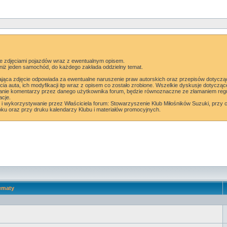
 ze zdjęciami pojazdów wraz z ewentualnym opisem.
niż jeden samochód, do każdego zakłada oddzielny temat.
ająca zdjęcie odpowiada za ewentualne naruszenie praw autorskich oraz przepisów dotycz
ęcia auta, ich modyfikacji itp wraz z opisem co zostało zrobione. Wszelkie dyskusje doty
nie komentarzy przez danego użytkownika forum, będzie równoznaczne ze złamaniem reg
acje.
 i wykorzystywanie przez Właściciela forum: Stowarzyszenie Klub Miłośników Suzuki, przy 
oku oraz przy druku kalendarzy Klubu i materiałów promocyjnych.
ematy