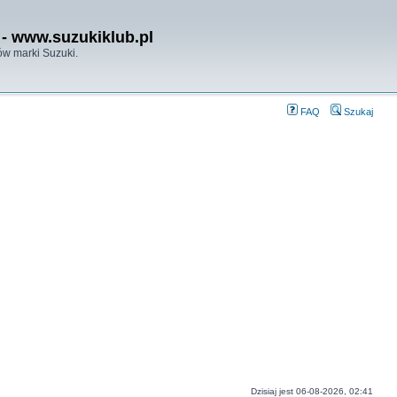
- www.suzukiklub.pl
w marki Suzuki.
FAQ
Szukaj
Dzisiaj jest 06-08-2026, 02:41