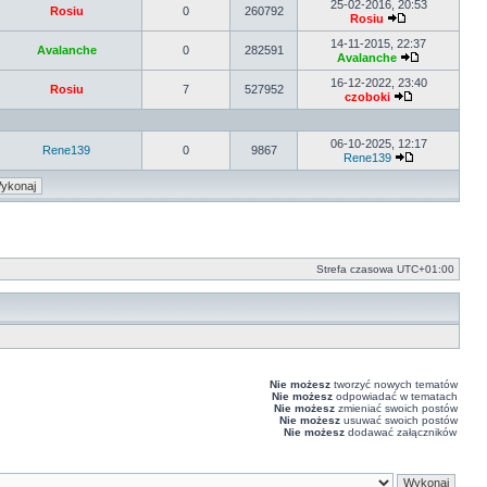
najnowszy
25-02-2016, 20:53
Rosiu
0
260792
post
Rosiu
Wyświetl
najnowszy
14-11-2015, 22:37
Avalanche
0
282591
post
Avalanche
Wyświetl
najnowszy
16-12-2022, 23:40
Rosiu
7
527952
post
czoboki
Wyświetl
najnowszy
post
06-10-2025, 12:17
Rene139
0
9867
Rene139
Wyświetl
najnowszy
post
Strefa czasowa
UTC+01:00
Nie możesz
tworzyć nowych tematów
Nie możesz
odpowiadać w tematach
Nie możesz
zmieniać swoich postów
Nie możesz
usuwać swoich postów
Nie możesz
dodawać załączników