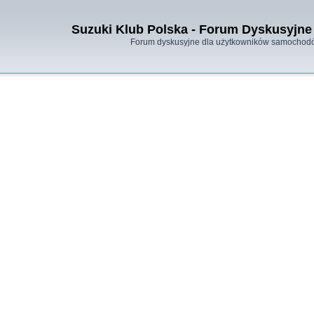
Suzuki Klub Polska - Forum Dyskusyjne 
Forum dyskusyjne dla użytkowników samochodó