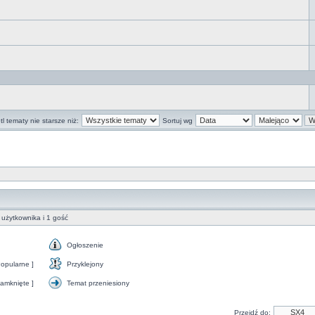
l tematy nie starsze niż:
Sortuj wg
użytkownika i 1 gość
Ogłoszenie
Ogłoszenie
opularne ]
Przyklejony
Przyklejony
amknięte ]
Temat przeniesiony
Temat
przeniesiony
Przejdź do: