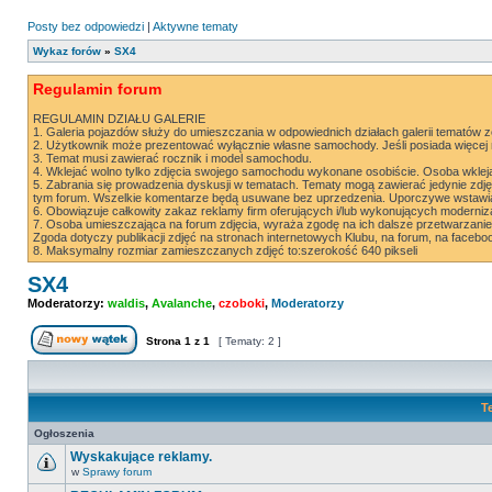
Posty bez odpowiedzi
|
Aktywne tematy
Wykaz forów
»
SX4
Regulamin forum
REGULAMIN DZIAŁU GALERIE
1. Galeria pojazdów służy do umieszczania w odpowiednich działach galerii tematów
2. Użytkownik może prezentować wyłącznie własne samochody. Jeśli posiada więcej 
3. Temat musi zawierać rocznik i model samochodu.
4. Wklejać wolno tylko zdjęcia swojego samochodu wykonane osobiście. Osoba wklej
5. Zabrania się prowadzenia dyskusji w tematach. Tematy mogą zawierać jedynie zdj
tym forum. Wszelkie komentarze będą usuwane bez uprzedzenia. Uporczywe wstawia
6. Obowiązuje całkowity zakaz reklamy firm oferujących i/lub wykonujących moderniz
7. Osoba umieszczająca na forum zdjęcia, wyraża zgodę na ich dalsze przetwarzanie
Zgoda dotyczy publikacji zdjęć na stronach internetowych Klubu, na forum, na facebo
8. Maksymalny rozmiar zamieszczanych zdjęć to:szerokość 640 pikseli
SX4
Moderatorzy:
waldis
,
Avalanche
,
czoboki
,
Moderatorzy
Strona
1
z
1
[ Tematy: 2 ]
Nowy temat
T
Ogłoszenia
Wyskakujące reklamy.
w
Sprawy forum
Nie
ma