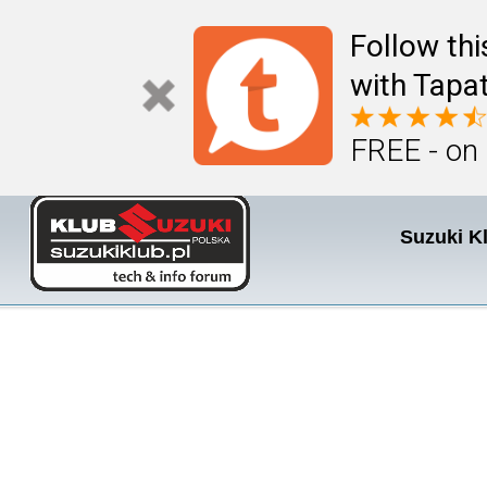
Follow th
with Tapat
FREE - on
Suzuki K