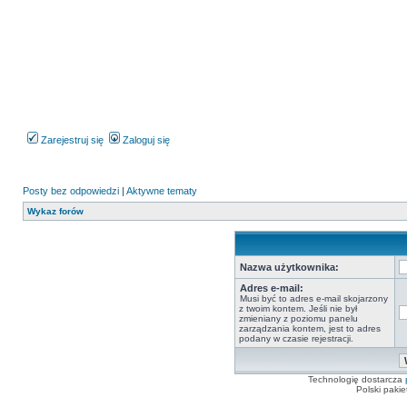
Zarejestruj się
Zaloguj się
Posty bez odpowiedzi
|
Aktywne tematy
Wykaz forów
Nazwa użytkownika:
Adres e-mail:
Musi być to adres e-mail skojarzony
z twoim kontem. Jeśli nie był
zmieniany z poziomu panelu
zarządzania kontem, jest to adres
podany w czasie rejestracji.
Technologię dostarcza
Polski paki