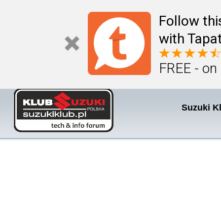
Follow th
with Tapat
FREE - on
Suzuki K