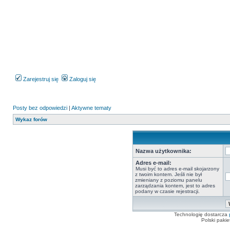
Zarejestruj się
Zaloguj się
Posty bez odpowiedzi
|
Aktywne tematy
Wykaz forów
Nazwa użytkownika:
Adres e-mail:
Musi być to adres e-mail skojarzony
z twoim kontem. Jeśli nie był
zmieniany z poziomu panelu
zarządzania kontem, jest to adres
podany w czasie rejestracji.
Technologię dostarcza
Polski paki