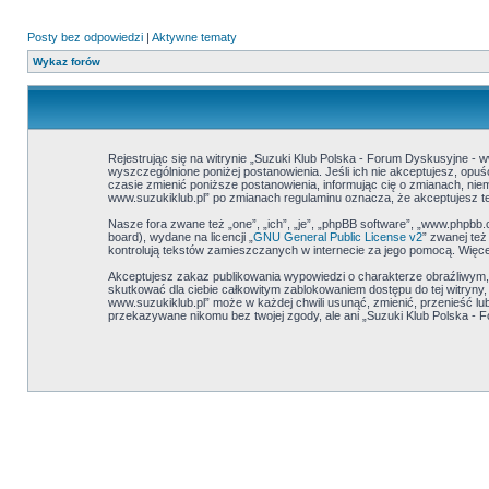
Posty bez odpowiedzi
|
Aktywne tematy
Wykaz forów
Rejestrując się na witrynie „Suzuki Klub Polska - Forum Dyskusyjne - w
wyszczególnione poniżej postanowienia. Jeśli ich nie akceptujesz, opu
czasie zmienić poniższe postanowienia, informując cię o zmianach, niem
www.suzukiklub.pl” po zmianach regulaminu oznacza, że akceptujesz 
Nasze fora zwane też „one”, „ich”, „je”, „phpBB software”, „www.phpbb
board), wydane na licencji „
GNU General Public License v2
” zwanej te
kontrolują tekstów zamieszczanych w internecie za jego pomocą. Więce
Akceptujesz zakaz publikowania wypowiedzi o charakterze obraźliwym
skutkować dla ciebie całkowitym zablokowaniem dostępu do tej witryny
www.suzukiklub.pl” może w każdej chwili usunąć, zmienić, przenieść l
przekazywane nikomu bez twojej zgody, ale ani „Suzuki Klub Polska - 