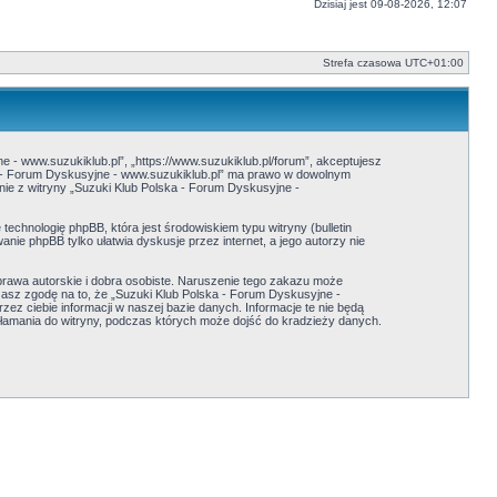
Dzisiaj jest 09-08-2026, 12:07
Strefa czasowa
UTC+01:00
e - www.suzukiklub.pl”, „https://www.suzukiklub.pl/forum”, akceptujesz
ska - Forum Dyskusyjne - www.suzukiklub.pl” ma prawo w dowolnym
anie z witryny „Suzuki Klub Polska - Forum Dyskusyjne -
echnologię phpBB, która jest środowiskiem typu witryny (bulletin
nie phpBB tylko ułatwia dyskusje przez internet, a jego autorzy nie
rawa autorskie i dobra osobiste. Naruszenie tego zakazu może
asz zgodę na to, że „Suzuki Klub Polska - Forum Dyskusyjne -
z ciebie informacji w naszej bazie danych. Informacje te nie będą
włamania do witryny, podczas których może dojść do kradzieży danych.