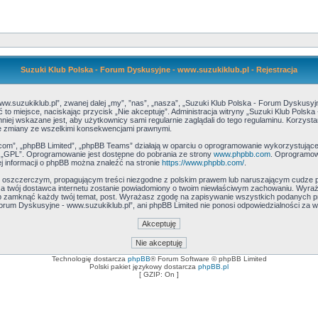
Suzuki Klub Polska - Forum Dyskusyjne - www.suzukiklub.pl - Rejestracja
ww.suzukiklub.pl”, zwanej dalej „my”, ”nas”, „nasza”, „Suzuki Klub Polska - Forum Dyskusyjn
ść to miejsce, naciskając przycisk „Nie akceptuję”. Administracja witryny „Suzuki Klub Pol
niej wskazane jest, aby użytkownicy sami regularnie zaglądali do tego regulaminu. Korzyst
te zmiany ze wszelkimi konsekwencjami prawnymi.
.com”, „phpBB Limited”, „phpBB Teams” działają w oparciu o oprogramowanie wykorzystujące t
ż „GPL”. Oprogramowanie jest dostępne do pobrania ze strony
www.phpbb.com
. Oprogramowa
j informacji o phpBB można znaleźć na stronie
https://www.phpbb.com/
.
, oszczerczym, propagującym treści niezgodne z polskim prawem lub naruszającym cudze p
, a twój dostawca internetu zostanie powiadomiony o twoim niewłaściwym zachowaniu. Wyraż
ub zamknąć każdy twój temat, post. Wyrażasz zgodę na zapisywanie wszystkich podanych prze
Forum Dyskusyjne - www.suzukiklub.pl”, ani phpBB Limited nie ponosi odpowiedzialności za 
Technologię dostarcza
phpBB
® Forum Software © phpBB Limited
Polski pakiet językowy dostarcza
phpBB.pl
[ GZIP: On ]