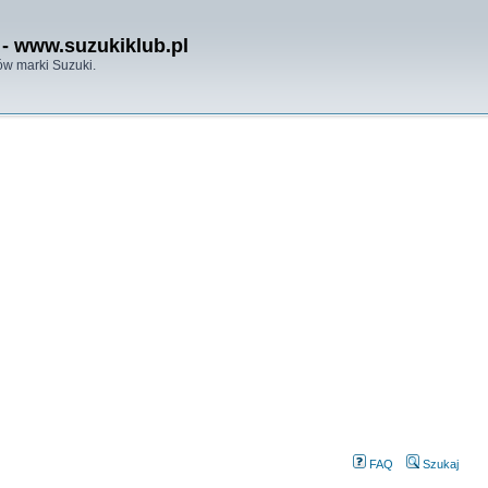
- www.suzukiklub.pl
w marki Suzuki.
FAQ
Szukaj