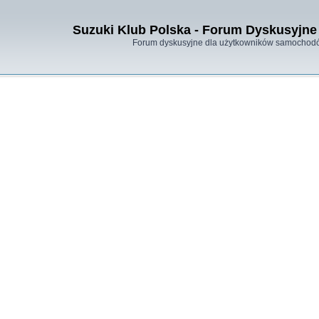
Suzuki Klub Polska - Forum Dyskusyjne 
Forum dyskusyjne dla użytkowników samochodó