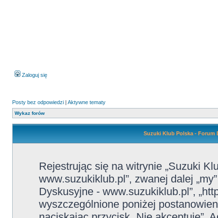
Zaloguj się
Posty bez odpowiedzi
|
Aktywne tematy
Wykaz forów
Suzuki Klub Polska - Forum 
Rejestrując się na witrynie „Suzuki K
www.suzukiklub.pl”, zwanej dalej „my”
Dyskusyjne - www.suzukiklub.pl”, „htt
wyszczególnione poniżej postanowienia
naciskając przycisk „Nie akceptuję”. A