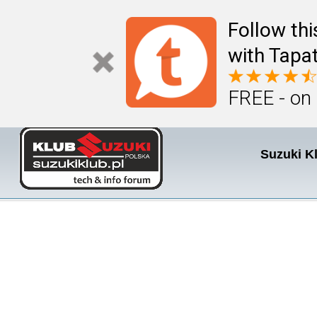
Follow th
with Tapat
FREE - on
Suzuki K