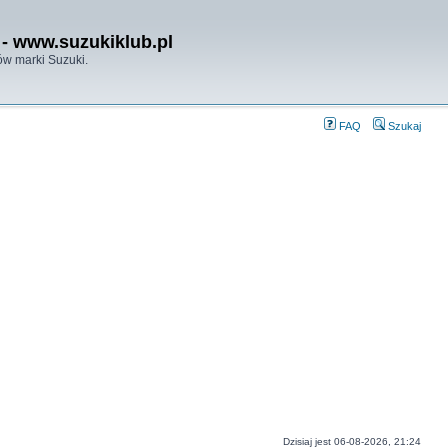
- www.suzukiklub.pl
w marki Suzuki.
FAQ
Szukaj
Dzisiaj jest 06-08-2026, 21:24