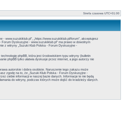
Strefa czasowa
UTC+01:00
e - www.suzukiklub.pl”, „https://www.suzukiklub.pl/forum”, akceptujesz
ska - Forum Dyskusyjne - www.suzukiklub.pl” ma prawo w dowolnym
anie z witryny „Suzuki Klub Polska - Forum Dyskusyjne -
echnologię phpBB, która jest środowiskiem typu witryny (bulletin
nie phpBB tylko ułatwia dyskusje przez internet, a jego autorzy nie
rawa autorskie i dobra osobiste. Naruszenie tego zakazu może
asz zgodę na to, że „Suzuki Klub Polska - Forum Dyskusyjne -
z ciebie informacji w naszej bazie danych. Informacje te nie będą
włamania do witryny, podczas których może dojść do kradzieży danych.