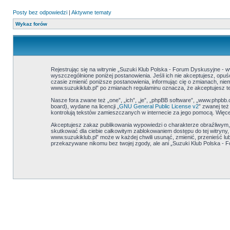
Posty bez odpowiedzi
|
Aktywne tematy
Wykaz forów
Rejestrując się na witrynie „Suzuki Klub Polska - Forum Dyskusyjne - w
wyszczególnione poniżej postanowienia. Jeśli ich nie akceptujesz, opu
czasie zmienić poniższe postanowienia, informując cię o zmianach, niem
www.suzukiklub.pl” po zmianach regulaminu oznacza, że akceptujesz 
Nasze fora zwane też „one”, „ich”, „je”, „phpBB software”, „www.phpbb
board), wydane na licencji „
GNU General Public License v2
” zwanej te
kontrolują tekstów zamieszczanych w internecie za jego pomocą. Więce
Akceptujesz zakaz publikowania wypowiedzi o charakterze obraźliwym
skutkować dla ciebie całkowitym zablokowaniem dostępu do tej witryny
www.suzukiklub.pl” może w każdej chwili usunąć, zmienić, przenieść l
przekazywane nikomu bez twojej zgody, ale ani „Suzuki Klub Polska - 