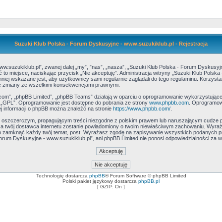
Suzuki Klub Polska - Forum Dyskusyjne - www.suzukiklub.pl - Rejestracja
ww.suzukiklub.pl”, zwanej dalej „my”, ”nas”, „nasza”, „Suzuki Klub Polska - Forum Dyskusyjn
ść to miejsce, naciskając przycisk „Nie akceptuję”. Administracja witryny „Suzuki Klub Pol
niej wskazane jest, aby użytkownicy sami regularnie zaglądali do tego regulaminu. Korzyst
te zmiany ze wszelkimi konsekwencjami prawnymi.
.com”, „phpBB Limited”, „phpBB Teams” działają w oparciu o oprogramowanie wykorzystujące t
ż „GPL”. Oprogramowanie jest dostępne do pobrania ze strony
www.phpbb.com
. Oprogramowa
j informacji o phpBB można znaleźć na stronie
https://www.phpbb.com/
.
, oszczerczym, propagującym treści niezgodne z polskim prawem lub naruszającym cudze p
, a twój dostawca internetu zostanie powiadomiony o twoim niewłaściwym zachowaniu. Wyraż
ub zamknąć każdy twój temat, post. Wyrażasz zgodę na zapisywanie wszystkich podanych prze
Forum Dyskusyjne - www.suzukiklub.pl”, ani phpBB Limited nie ponosi odpowiedzialności za 
Technologię dostarcza
phpBB
® Forum Software © phpBB Limited
Polski pakiet językowy dostarcza
phpBB.pl
[ GZIP: On ]