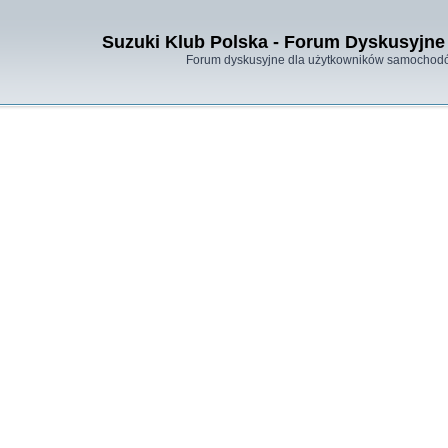
Suzuki Klub Polska - Forum Dyskusyjne 
Forum dyskusyjne dla użytkowników samochodó