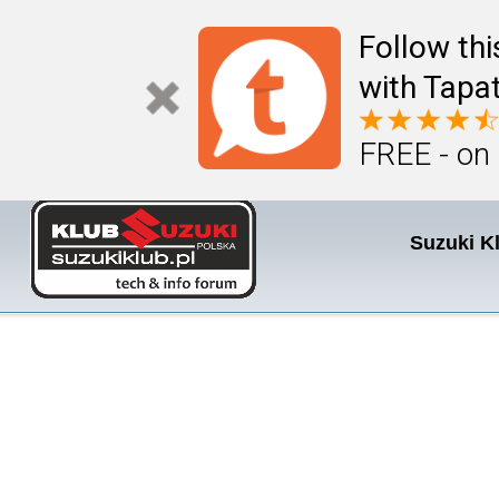
Follow th
with Tapat
FREE - on
Suzuki K