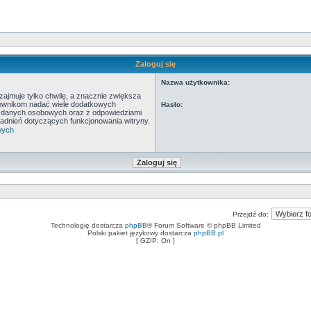
Zaloguj się
Nazwa użytkownika:
ajmuje tylko chwilę, a znacznie zwiększa
tkownikom nadać wiele dodatkowych
Hasło:
y danych osobowych oraz z odpowiedziami
adnień dotyczących funkcjonowania witryny.
wych
Przejdź do:
Technologię dostarcza
phpBB
® Forum Software © phpBB Limited
Polski pakiet językowy dostarcza
phpBB.pl
[ GZIP: On ]