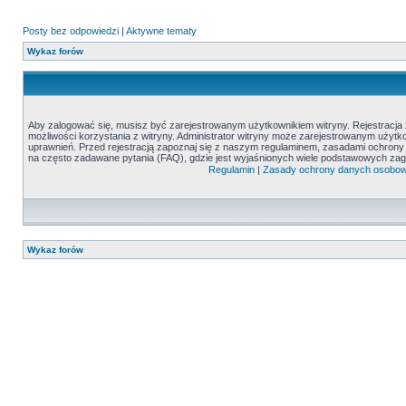
Posty bez odpowiedzi
|
Aktywne tematy
Wykaz forów
Aby zalogować się, musisz być zarejestrowanym użytkownikiem witryny. Rejestracja z
możliwości korzystania z witryny. Administrator witryny może zarejestrowanym uży
uprawnień. Przed rejestracją zapoznaj się z naszym regulaminem, zasadami ochron
na często zadawane pytania (FAQ), gdzie jest wyjaśnionych wiele podstawowych zag
Regulamin
|
Zasady ochrony danych osobo
Wykaz forów