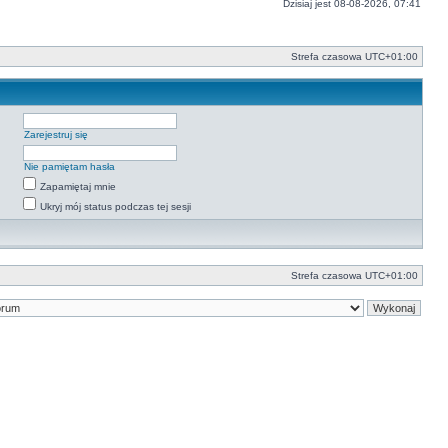
Dzisiaj jest 08-08-2026, 07:41
Strefa czasowa
UTC+01:00
Zarejestruj się
Nie pamiętam hasła
Zapamiętaj mnie
Ukryj mój status podczas tej sesji
Strefa czasowa
UTC+01:00