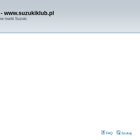
- www.suzukiklub.pl
w marki Suzuki.
FAQ
Szukaj