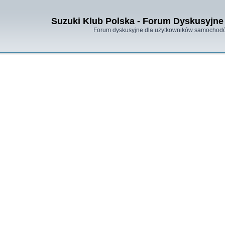
Suzuki Klub Polska - Forum Dyskusyjne 
Forum dyskusyjne dla użytkowników samochodó