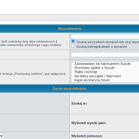
Wyszukiwanie
Jeśli umieścisz listę słów oddzielonych
|
Szukaj wszystkich wyrażeń lub użyj wy
*) jako zamiennika dowolnego ciągu znaków.
Szukaj któregokolwiek z wyrażeń
 funkcja „Przeszukuj subfora”, jest wyłączona.
Opcje wyszukiwania
Szukaj w:
Wyświetl wyniki jako:
Wyświetl pierwsze: