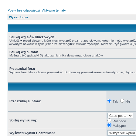
Posty bez odpowiedzi
|
Aktywne tematy
Wykaz forów
Szukaj wg słów kluczowych:
Umieść
+
przed słowem, które musi wystąpić oraz
-
przed słowem, które nie może wystąpić. 
wewnątrz nawiasów, tylko jedno ze słów będzie musiało wystąpić. Możesz użyć gwiazdki (
Szukaj wg autora:
Można użyć gwiazdki (*) jako zamiennika dowolnego ciągu znaków.
Przeszukaj fora:
Wybierz fora, które chcesz przeszukać. Subfora są przeszukiwane automatycznie, chyba że
Przeszukaj subfora:
Tak
Nie
Sortuj wyniki wg:
Rosnąco
Malejąco
Wyświetl wyniki z ostatnich: