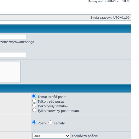
Dzisiaj jest 08-08-2026, 18:00
Strefa czasowa
UTC+01:00
rażenia wprowadzonego
Temat i treść posta
Tylko treść posta
Tylko tytuły tematów
Tylko pierwszy post tematu
Posty
Tematy
znaków w poście