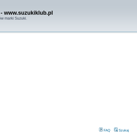
- www.suzukiklub.pl
w marki Suzuki.
FAQ
Szukaj