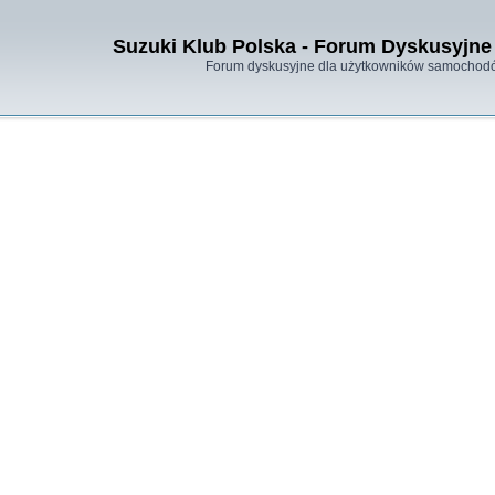
Suzuki Klub Polska - Forum Dyskusyjne 
Forum dyskusyjne dla użytkowników samochodó