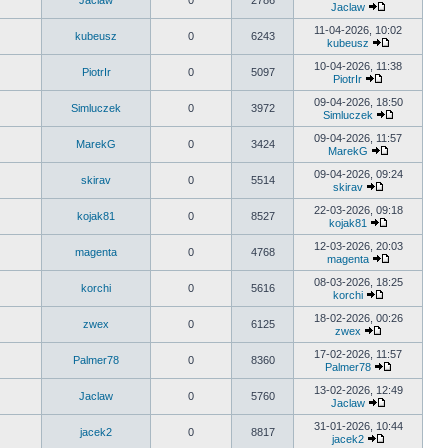
Jaclaw
0
2786
post
Jaclaw
Wyświetl
najnowszy
11-04-2026, 10:02
kubeusz
0
6243
post
kubeusz
Wyświetl
najnowszy
10-04-2026, 11:38
PiotrIr
0
5097
post
PiotrIr
Wyświetl
najnowszy
09-04-2026, 18:50
Simluczek
0
3972
post
Simluczek
Wyświetl
najnowszy
09-04-2026, 11:57
MarekG
0
3424
post
MarekG
Wyświetl
najnowszy
09-04-2026, 09:24
skirav
0
5514
post
skirav
Wyświetl
najnowszy
22-03-2026, 09:18
kojak81
0
8527
post
kojak81
Wyświetl
najnowszy
12-03-2026, 20:03
magenta
0
4768
post
magenta
Wyświetl
najnowszy
08-03-2026, 18:25
korchi
0
5616
post
korchi
Wyświetl
najnowszy
18-02-2026, 00:26
zwex
0
6125
post
zwex
Wyświetl
najnowszy
17-02-2026, 11:57
Palmer78
0
8360
post
Palmer78
Wyświetl
najnowszy
13-02-2026, 12:49
Jaclaw
0
5760
post
Jaclaw
Wyświetl
najnowszy
31-01-2026, 10:44
jacek2
0
8817
post
jacek2