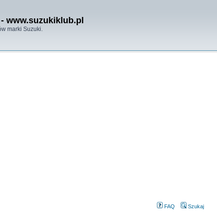
- www.suzukiklub.pl
w marki Suzuki.
FAQ
Szukaj