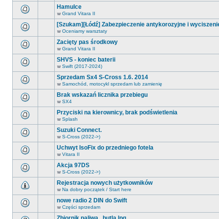
postów.
ma
tym
Hamulce
nowych
forum
nieprzeczytanych
w
Grand Vitara II
nie
Na
postów.
ma
tym
[Szukam][Łódź] Zabezpieczenie antykorozyjne i wyciszeni
nowych
forum
nieprzeczytanych
w
Oceniamy warsztaty
nie
Na
postów.
ma
tym
Zacięty pas środkowy
nowych
forum
nieprzeczytanych
w
Grand Vitara II
nie
Na
postów.
ma
tym
SHVS - koniec baterii
nowych
forum
nieprzeczytanych
w
Swift (2017-2024)
nie
Na
postów.
ma
tym
Sprzedam Sx4 S-Cross 1.6. 2014
nowych
forum
nieprzeczytanych
w
Samochód, motocykl sprzedam lub zamienię
nie
Na
postów.
ma
tym
Brak wskazań licznika przebiegu
nowych
forum
nieprzeczytanych
w
SX4
nie
Na
postów.
ma
tym
Przyciski na kierownicy, brak podświetlenia
nowych
forum
nieprzeczytanych
w
Splash
nie
Na
postów.
ma
tym
Suzuki Connect.
nowych
forum
nieprzeczytanych
w
S-Cross (2022->)
nie
Na
postów.
ma
tym
Uchwyt IsoFix do przedniego fotela
nowych
forum
nieprzeczytanych
w
Vitara II
nie
Na
postów.
ma
tym
Akcja 97DS
nowych
forum
nieprzeczytanych
w
S-Cross (2022->)
nie
Na
postów.
ma
tym
Rejestracja nowych użytkowników
nowych
forum
nieprzeczytanych
w
Na dobry początek / Start here
nie
Na
postów.
ma
tym
nowe radio 2 DIN do Swift
nowych
forum
nieprzeczytanych
w
Części sprzedam
nie
Na
postów.
ma
tym
Zbiornik paliwa , butla lpg