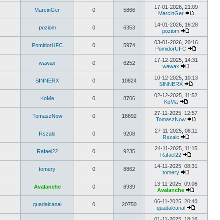
Wyświetl
najnowszy
17-01-2026, 21:09
MarcinGer
0
5866
post
MarcinGer
Wyświetl
najnowszy
14-01-2026, 16:28
poziom
0
6353
post
poziom
Wyświetl
najnowszy
03-01-2026, 20:16
PomidorUFC
0
5974
post
PomidorUFC
Wyświetl
najnowsz
17-12-2025, 14:31
wawax
0
6252
post
wawax
Wyświetl
najnowszy
10-12-2025, 10:13
SINNERX
0
10824
post
SINNERX
Wyświetl
najnowszy
02-12-2025, 11:52
KoMa
0
8706
post
KoMa
Wyświetl
najnowszy
27-11-2025, 12:57
TomaszNow
0
18692
post
TomaszNow
Wyświetl
najnowsz
27-11-2025, 08:11
Rszalc
0
9208
post
Rszalc
Wyświetl
najnowszy
24-11-2025, 11:15
Rafael22
0
9235
post
Rafael22
Wyświetl
najnowszy
14-11-2025, 08:31
tomery
0
8862
post
tomery
Wyświetl
najnowszy
13-11-2025, 09:06
Avalanche
0
6939
post
Avalanche
Wyświetl
najnowszy
06-11-2025, 20:40
quadalcanal
0
20750
post
quadalcanal
Wyświetl
najnowsz
01-11-2025, 18:16