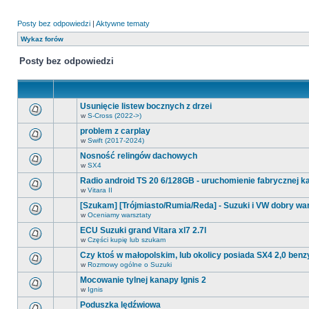
Posty bez odpowiedzi
|
Aktywne tematy
Wykaz forów
Posty bez odpowiedzi
Usunięcie listew bocznych z drzei
w
S-Cross (2022->)
Na
tym
problem z carplay
forum
w
Swift (2017-2024)
nie
Na
ma
tym
Nosność relingów dachowych
nowych
forum
nieprzeczytanych
w
SX4
nie
Na
postów.
ma
tym
Radio android TS 20 6/128GB - uruchomienie fabrycznej k
nowych
forum
nieprzeczytanych
w
Vitara II
nie
Na
postów.
ma
tym
[Szukam] [Trójmiasto/Rumia/Reda] - Suzuki i VW dobry war
nowych
forum
nieprzeczytanych
w
Oceniamy warsztaty
nie
Na
postów.
ma
tym
ECU Suzuki grand Vitara xl7 2.7l
nowych
forum
nieprzeczytanych
w
Części kupię lub szukam
nie
Na
postów.
ma
tym
Czy ktoś w małopolskim, lub okolicy posiada SX4 2,0 benz
nowych
forum
nieprzeczytanych
w
Rozmowy ogólne o Suzuki
nie
Na
postów.
ma
tym
Mocowanie tylnej kanapy Ignis 2
nowych
forum
nieprzeczytanych
w
Ignis
nie
Na
postów.
ma
tym
Poduszka lędźwiowa
nowych
forum