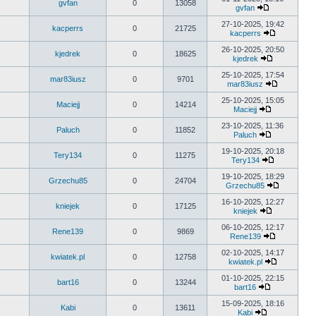
gvfan
0
13058
post
gvfan
Wyświetl
najnowszy
27-10-2025, 19:42
kacperrs
0
21725
post
kacperrs
Wyświetl
najnowszy
26-10-2025, 20:50
kjedrek
0
18625
post
kjedrek
Wyświetl
najnowszy
25-10-2025, 17:54
mar83iusz
0
9701
post
mar83iusz
Wyświetl
najnowszy
25-10-2025, 15:05
Maciejj
0
14214
post
Maciejj
Wyświetl
najnowszy
23-10-2025, 11:36
Paluch
0
11852
post
Paluch
Wyświetl
najnowszy
19-10-2025, 20:18
Tery134
0
11275
post
Tery134
Wyświetl
najnowszy
19-10-2025, 18:29
Grzechu85
0
24704
post
Grzechu85
Wyświetl
najnowszy
16-10-2025, 12:27
kniejek
0
17125
post
kniejek
Wyświetl
najnowszy
06-10-2025, 12:17
Rene139
0
9869
post
Rene139
Wyświetl
najnowszy
02-10-2025, 14:17
kwiatek.pl
0
12758
post
kwiatek.pl
Wyświetl
najnowszy
01-10-2025, 22:15
bart16
0
13244
post
bart16
Wyświetl
najnowszy
15-09-2025, 18:16
Kabi
0
13611
post
Kabi