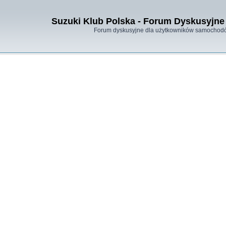
Suzuki Klub Polska - Forum Dyskusyjne 
Forum dyskusyjne dla użytkowników samochodó