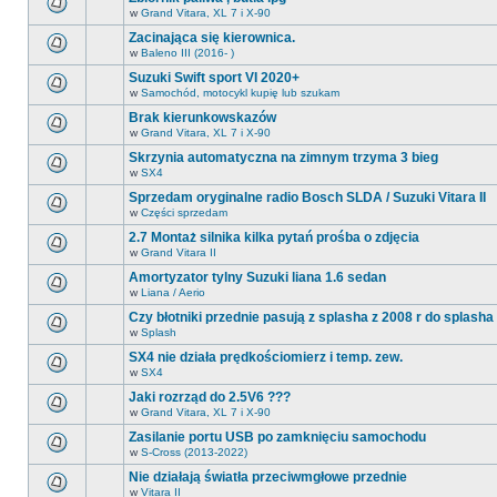
nowych
forum
nieprzeczytanych
w
Grand Vitara, XL 7 i X-90
nie
Na
postów.
ma
tym
Zacinająca się kierownica.
nowych
forum
nieprzeczytanych
w
Baleno III (2016- )
nie
Na
postów.
ma
tym
Suzuki Swift sport VI 2020+
nowych
forum
nieprzeczytanych
w
Samochód, motocykl kupię lub szukam
nie
Na
postów.
ma
tym
Brak kierunkowskazów
nowych
forum
nieprzeczytanych
w
Grand Vitara, XL 7 i X-90
nie
Na
postów.
ma
tym
Skrzynia automatyczna na zimnym trzyma 3 bieg
nowych
forum
nieprzeczytanych
w
SX4
nie
Na
postów.
ma
tym
Sprzedam oryginalne radio Bosch SLDA / Suzuki Vitara II
nowych
forum
nieprzeczytanych
w
Części sprzedam
nie
Na
postów.
ma
tym
2.7 Montaż silnika kilka pytań prośba o zdjęcia
nowych
forum
nieprzeczytanych
w
Grand Vitara II
nie
Na
postów.
ma
tym
Amortyzator tylny Suzuki liana 1.6 sedan
nowych
forum
nieprzeczytanych
w
Liana / Aerio
nie
Na
postów.
ma
tym
Czy błotniki przednie pasują z splasha z 2008 r do splasha
nowych
forum
nieprzeczytanych
w
Splash
nie
Na
postów.
ma
tym
SX4 nie działa prędkościomierz i temp. zew.
nowych
forum
nieprzeczytanych
w
SX4
nie
Na
postów.
ma
tym
Jaki rozrząd do 2.5V6 ???
nowych
forum
nieprzeczytanych
w
Grand Vitara, XL 7 i X-90
nie
Na
postów.
ma
tym
Zasilanie portu USB po zamknięciu samochodu
nowych
forum
nieprzeczytanych
w
S-Cross (2013-2022)
nie
Na
postów.
ma
tym
Nie działają światła przeciwmgłowe przednie
nowych
forum
nieprzeczytanych
w
Vitara II
nie