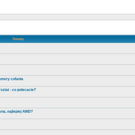
Tematy
amery cofania
sztat - co polecacie?
yna, najlepiej AWD?