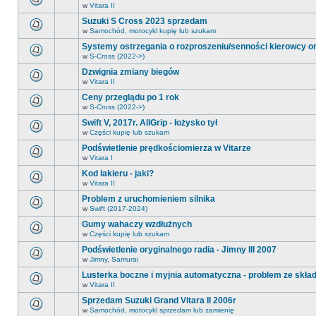
nieprzeczytanych
w
Vitara II
nie
Na
postów.
ma
tym
Suzuki S Cross 2023 sprzedam
nowych
forum
nieprzeczytanych
w
Samochód, motocykl kupię lub szukam
nie
Na
postów.
ma
tym
Systemy ostrzegania o rozproszeniu/senności kierowcy or
nowych
forum
nieprzeczytanych
w
S-Cross (2022->)
nie
Na
postów.
ma
tym
Dzwignia zmiany biegów
nowych
forum
nieprzeczytanych
w
Vitara II
nie
Na
postów.
ma
tym
Ceny przeglądu po 1 rok
nowych
forum
nieprzeczytanych
w
S-Cross (2022->)
nie
Na
postów.
ma
tym
Swift V, 2017r. AllGrip - łożysko tył
nowych
forum
nieprzeczytanych
w
Części kupię lub szukam
nie
Na
postów.
ma
tym
Podświetlenie prędkościomierza w Vitarze
nowych
forum
nieprzeczytanych
w
Vitara I
nie
Na
postów.
ma
tym
Kod lakieru - jaki?
nowych
forum
nieprzeczytanych
w
Vitara II
nie
Na
postów.
ma
tym
Problem z uruchomieniem silnika
nowych
forum
nieprzeczytanych
w
Swift (2017-2024)
nie
Na
postów.
ma
tym
Gumy wahaczy wzdłużnych
nowych
forum
nieprzeczytanych
w
Części kupię lub szukam
nie
Na
postów.
ma
tym
Podświetlenie oryginalnego radia - Jimny III 2007
nowych
forum
nieprzeczytanych
w
Jimny, Samurai
nie
Na
postów.
ma
tym
Lusterka boczne i myjnia automatyczna - problem ze skła
nowych
forum
nieprzeczytanych
w
Vitara II
nie
Na
postów.
ma
tym
Sprzedam Suzuki Grand Vitara II 2006r
nowych
forum
nieprzeczytanych
w
Samochód, motocykl sprzedam lub zamienię
nie
Na