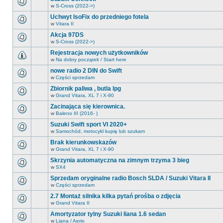
nowych
forum
nieprzeczytanych
w
S-Cross (2022->)
nie
Na
postów.
ma
tym
Uchwyt IsoFix do przedniego fotela
nowych
forum
nieprzeczytanych
w
Vitara II
nie
Na
postów.
ma
tym
Akcja 97DS
nowych
forum
nieprzeczytanych
w
S-Cross (2022->)
nie
Na
postów.
ma
tym
Rejestracja nowych użytkowników
nowych
forum
nieprzeczytanych
w
Na dobry początek / Start here
nie
Na
postów.
ma
tym
nowe radio 2 DIN do Swift
nowych
forum
nieprzeczytanych
w
Części sprzedam
nie
Na
postów.
ma
tym
Zbiornik paliwa , butla lpg
nowych
forum
nieprzeczytanych
w
Grand Vitara, XL 7 i X-90
nie
Na
postów.
ma
tym
Zacinająca się kierownica.
nowych
forum
nieprzeczytanych
w
Baleno III (2016- )
nie
Na
postów.
ma
tym
Suzuki Swift sport VI 2020+
nowych
forum
nieprzeczytanych
w
Samochód, motocykl kupię lub szukam
nie
Na
postów.
ma
tym
Brak kierunkowskazów
nowych
forum
nieprzeczytanych
w
Grand Vitara, XL 7 i X-90
nie
Na
postów.
ma
tym
Skrzynia automatyczna na zimnym trzyma 3 bieg
nowych
forum
nieprzeczytanych
w
SX4
nie
Na
postów.
ma
tym
Sprzedam oryginalne radio Bosch SLDA / Suzuki Vitara II
nowych
forum
nieprzeczytanych
w
Części sprzedam
nie
Na
postów.
ma
tym
2.7 Montaż silnika kilka pytań prośba o zdjęcia
nowych
forum
nieprzeczytanych
w
Grand Vitara II
nie
Na
postów.
ma
tym
Amortyzator tylny Suzuki liana 1.6 sedan
nowych
forum
nieprzeczytanych
w
Liana / Aerio
nie