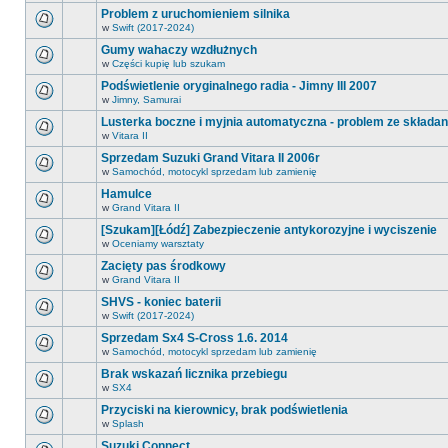
postów.
ma
tym
Problem z uruchomieniem silnika
nowych
forum
nieprzeczytanych
w
Swift (2017-2024)
nie
Na
postów.
ma
tym
Gumy wahaczy wzdłużnych
nowych
forum
nieprzeczytanych
w
Części kupię lub szukam
nie
Na
postów.
ma
tym
Podświetlenie oryginalnego radia - Jimny III 2007
nowych
forum
nieprzeczytanych
w
Jimny, Samurai
nie
Na
postów.
ma
tym
Lusterka boczne i myjnia automatyczna - problem ze składa
nowych
forum
nieprzeczytanych
w
Vitara II
nie
Na
postów.
ma
tym
Sprzedam Suzuki Grand Vitara II 2006r
nowych
forum
nieprzeczytanych
w
Samochód, motocykl sprzedam lub zamienię
nie
Na
postów.
ma
tym
Hamulce
nowych
forum
nieprzeczytanych
w
Grand Vitara II
nie
Na
postów.
ma
tym
[Szukam][Łódź] Zabezpieczenie antykorozyjne i wyciszenie
nowych
forum
nieprzeczytanych
w
Oceniamy warsztaty
nie
Na
postów.
ma
tym
Zacięty pas środkowy
nowych
forum
nieprzeczytanych
w
Grand Vitara II
nie
Na
postów.
ma
tym
SHVS - koniec baterii
nowych
forum
nieprzeczytanych
w
Swift (2017-2024)
nie
Na
postów.
ma
tym
Sprzedam Sx4 S-Cross 1.6. 2014
nowych
forum
nieprzeczytanych
w
Samochód, motocykl sprzedam lub zamienię
nie
Na
postów.
ma
tym
Brak wskazań licznika przebiegu
nowych
forum
nieprzeczytanych
w
SX4
nie
Na
postów.
ma
tym
Przyciski na kierownicy, brak podświetlenia
nowych
forum
nieprzeczytanych
w
Splash
nie
Na
postów.
ma
tym
Suzuki Connect.