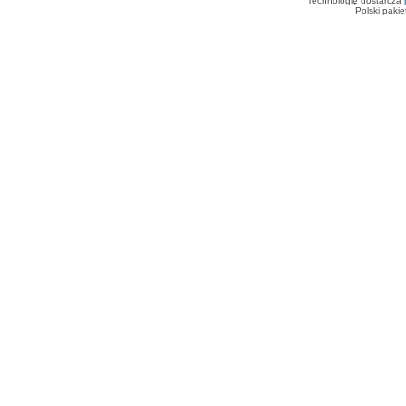
Technologię dostarcza
Polski paki