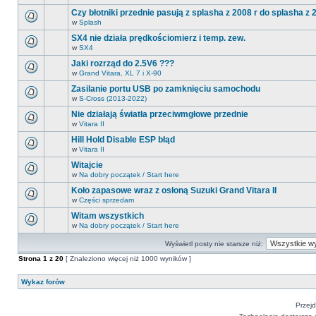
Na
postów.
ma
tym
Czy błotniki przednie pasują z splasha z 2008 r do splasha z 
nowych
forum
nieprzeczytanych
w
Splash
nie
Na
postów.
ma
tym
SX4 nie działa prędkościomierz i temp. zew.
nowych
forum
nieprzeczytanych
w
SX4
nie
Na
postów.
ma
tym
Jaki rozrząd do 2.5V6 ???
nowych
forum
nieprzeczytanych
w
Grand Vitara, XL 7 i X-90
nie
Na
postów.
ma
tym
Zasilanie portu USB po zamknięciu samochodu
nowych
forum
nieprzeczytanych
w
S-Cross (2013-2022)
nie
Na
postów.
ma
tym
Nie działają światła przeciwmgłowe przednie
nowych
forum
nieprzeczytanych
w
Vitara II
nie
Na
postów.
ma
tym
Hill Hold Disable ESP błąd
nowych
forum
nieprzeczytanych
w
Vitara II
nie
Na
postów.
ma
tym
Witajcie
nowych
forum
nieprzeczytanych
w
Na dobry początek / Start here
nie
Na
postów.
ma
tym
Koło zapasowe wraz z osłoną Suzuki Grand Vitara II
nowych
forum
nieprzeczytanych
w
Części sprzedam
nie
Na
postów.
ma
tym
Witam wszystkich
nowych
forum
nieprzeczytanych
w
Na dobry początek / Start here
nie
Na
postów.
ma
tym
nowych
Wyświetl posty nie starsze niż:
forum
nieprzeczytanych
nie
Strona
postów.
1
z
20
[ Znaleziono więcej niż 1000 wyników ]
ma
nowych
nieprzeczytanych
Wykaz forów
postów.
Przejd