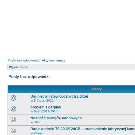
Posty bez odpowiedzi
|
Aktywne tematy
Wykaz forów
Posty bez odpowiedzi
Tematy
Usunięcie listew bocznych z drzei
w
S-Cross (2022->)
Na
tym
problem z carplay
forum
w
Swift (2017-2024)
nie
Na
ma
tym
Nosność relingów dachowych
nowych
forum
nieprzeczytanych
w
SX4
nie
Na
postów.
ma
tym
Radio android TS 20 6/128GB - uruchomienie fabrycznej kam
nowych
forum
nieprzeczytanych
w
Vitara II
nie
Na