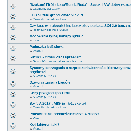
postów.
ma
tym
[Szukam] [Trójmiasto/Rumia/Reda] - Suzuki i VW dobry warszt
nowych
forum
nieprzeczytanych
w
Oceniamy warsztaty
nie
Na
postów.
ma
tym
ECU Suzuki grand Vitara xl7 2.7l
nowych
forum
nieprzeczytanych
w
Części kupię lub szukam
nie
Na
postów.
ma
tym
Czy ktoś w małopolskim, lub okolicy posiada SX4 2,0 benzyna
nowych
forum
nieprzeczytanych
w
Rozmowy ogólne o Suzuki
nie
Na
postów.
ma
tym
Mocowanie tylnej kanapy Ignis 2
nowych
forum
nieprzeczytanych
w
Ignis
nie
Na
postów.
ma
tym
Poduszka lędźwiowa
nowych
forum
nieprzeczytanych
w
Vitara II
nie
Na
postów.
ma
tym
Suzuki S Cross 2023 sprzedam
nowych
forum
nieprzeczytanych
w
Samochód, motocykl kupię lub szukam
nie
Na
postów.
ma
tym
Systemy ostrzegania o rozproszeniu/senności kierowcy oraz
nowych
forum
prędkości.
nieprzeczytanych
nie
postów.
Na
ma
w
S-Cross (2022->)
tym
nowych
forum
Dzwignia zmiany biegów
nieprzeczytanych
nie
postów.
w
Vitara II
Na
ma
tym
nowych
Ceny przeglądu po 1 rok
forum
nieprzeczytanych
w
S-Cross (2022->)
nie
postów.
Na
ma
tym
Swift V, 2017r. AllGrip - łożysko tył
nowych
forum
nieprzeczytanych
w
Części kupię lub szukam
nie
Na
postów.
ma
tym
Podświetlenie prędkościomierza w Vitarze
nowych
forum
nieprzeczytanych
w
Vitara I
nie
Na
postów.
ma
tym
Kod lakieru - jaki?
nowych
forum
nieprzeczytanych
w
Vitara II
nie
Na