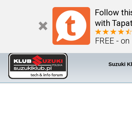
Follow th
with Tapat
FREE - on
Suzuki K