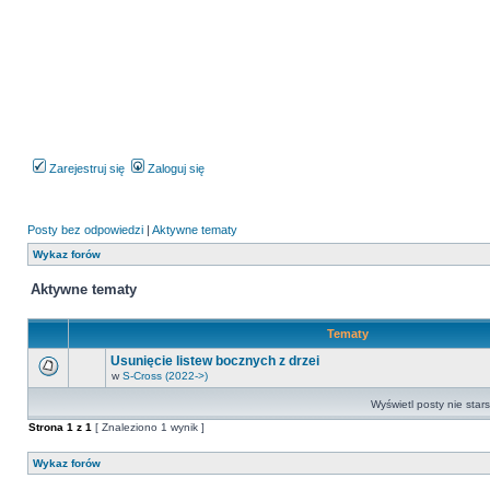
Zarejestruj się
Zaloguj się
Posty bez odpowiedzi
|
Aktywne tematy
Wykaz forów
Aktywne tematy
Tematy
Usunięcie listew bocznych z drzei
w
S-Cross (2022->)
Na
tym
Wyświetl posty nie stars
forum
nie
Strona
1
z
1
[ Znaleziono 1 wynik ]
ma
nowych
nieprzeczytanych
Wykaz forów
postów.