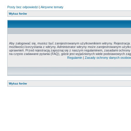
Posty bez odpowiedzi
|
Aktywne tematy
Wykaz forów
Aby zalogować się, musisz być zarejestrowanym użytkownikiem witryny. Rejestracja z
możliwości korzystania z witryny. Administrator witryny może zarejestrowanym uży
uprawnień. Przed rejestracją zapoznaj się z naszym regulaminem, zasadami ochron
na często zadawane pytania (FAQ), gdzie jest wyjaśnionych wiele podstawowych zag
Regulamin
|
Zasady ochrony danych osobo
Wykaz forów