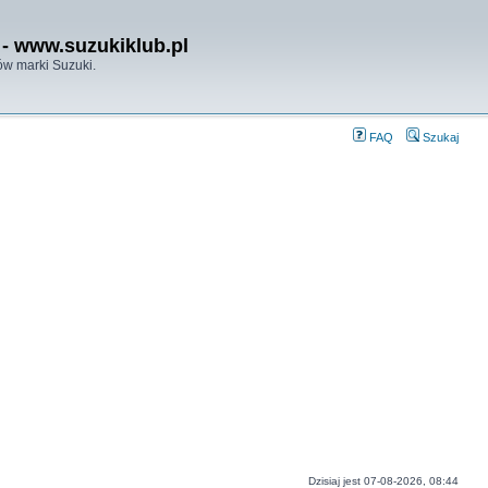
- www.suzukiklub.pl
w marki Suzuki.
FAQ
Szukaj
Dzisiaj jest 07-08-2026, 08:44