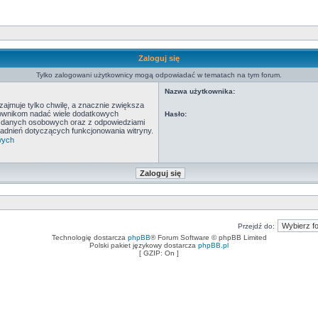
Zaloguj się
Tylko zalogowani użytkownicy mogą odpowiadać w tematach na tym forum.
Nazwa użytkownika:
ajmuje tylko chwilę, a znacznie zwiększa
tkownikom nadać wiele dodatkowych
Hasło:
y danych osobowych oraz z odpowiedziami
adnień dotyczących funkcjonowania witryny.
wych
Przejdź do:
Technologię dostarcza
phpBB
® Forum Software © phpBB Limited
Polski pakiet językowy dostarcza
phpBB.pl
[ GZIP: On ]