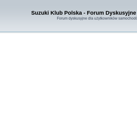
Suzuki Klub Polska - Forum Dyskusyjne 
Forum dyskusyjne dla użytkowników samochodó