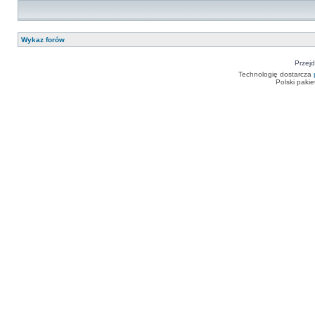
Wykaz forów
Przejd
Technologię dostarcza
Polski paki