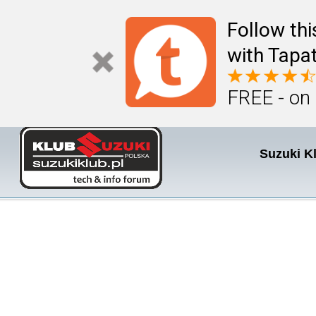
Follow th
with Tapat
FREE - on
Suzuki K