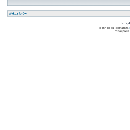
Wykaz forów
Przejd
Technologię dostarcza
Polski paki