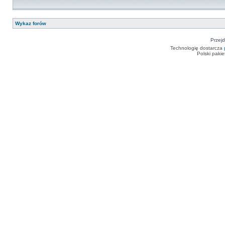
Wykaz forów
Przejd
Technologię dostarcza
Polski paki