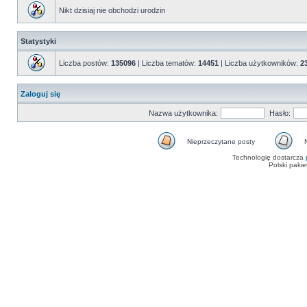
Nikt dzisiaj nie obchodzi urodzin
Statystyki
Liczba postów:
135096
| Liczba tematów:
14451
| Liczba użytkowników:
2
Zaloguj się
Nazwa użytkownika:
Hasło:
Nieprzeczytane posty
Nieprzeczytane
Ni
Technologię dostarcza
posty
m
Polski paki
ni
po