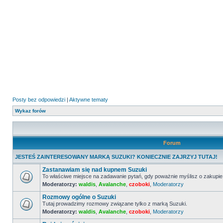
Posty bez odpowiedzi
|
Aktywne tematy
Wykaz forów
Forum
JESTEŚ ZAINTERESOWANY MARKĄ SUZUKI? KONIECZNIE ZAJRZYJ TUTAJ!
Zastanawiam się nad kupnem Suzuki
To właściwe miejsce na zadawanie pytań, gdy poważnie myślisz o zakupie
Moderatorzy:
waldis
,
Avalanche
,
czoboki
,
Moderatorzy
Nie
ma
Rozmowy ogólne o Suzuki
nieprzeczytanych
postów
Tutaj prowadzimy rozmowy związane tylko z marką Suzuki.
Moderatorzy:
waldis
,
Avalanche
,
czoboki
,
Moderatorzy
Nie
ma