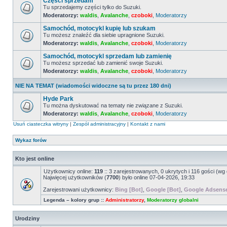
Części sprzedam
nieprzeczytanych
postów
Tu sprzedajemy części tylko do Suzuki.
Moderatorzy:
waldis
,
Avalanche
,
czoboki
,
Moderatorzy
Nie
ma
Samochód, motocykl kupię lub szukam
nieprzeczytanych
postów
Tu możesz znaleźć dla siebie upragnione Suzuki.
Moderatorzy:
waldis
,
Avalanche
,
czoboki
,
Moderatorzy
Nie
ma
Samochód, motocykl sprzedam lub zamienię
nieprzeczytanych
postów
Tu możesz sprzedać lub zamienić swoje Suzuki.
Moderatorzy:
waldis
,
Avalanche
,
czoboki
,
Moderatorzy
Nie
ma
nieprzeczytanych
NIE NA TEMAT (wiadomości widoczne są tu przez 180 dni)
postów
Hyde Park
Tu można dyskutować na tematy nie związane z Suzuki.
Moderatorzy:
waldis
,
Avalanche
,
czoboki
,
Moderatorzy
Nie
ma
Usuń ciasteczka witryny
|
Zespół administracyjny
|
Kontakt z nami
nieprzeczytanych
postów
Wykaz forów
Kto jest online
Użytkownicy online:
119
:: 3 zarejestrowanych, 0 ukrytych i 116 gości (wg
Najwięcej użytkowników (
7700
) było online 07-04-2026, 19:33
Zarejestrowani użytkownicy:
Bing [Bot]
,
Google [Bot]
,
Google Adsense
Legenda – kolory grup ::
Administratorzy
,
Moderatorzy globalni
Urodziny