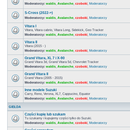
postów
Moderatorzy:
waldis
,
Avalanche
,
czoboki
,
Moderatorzy
Nie
ma
S-Cross (2022->)
nieprzeczytanych
postów
Moderatorzy:
waldis
,
Avalanche
,
czoboki
,
Moderatorzy
Nie
ma
Vitara I
nieprzeczytanych
Vitara, Vitara cabrio, Vitara Long, Sidekick, Geo Tracker
postów
Moderatorzy:
waldis
,
Avalanche
,
czoboki
,
Moderatorzy
Nie
ma
Vitara II
nieprzeczytanych
postów
Vitara (2015 - )
Moderatorzy:
waldis
,
Avalanche
,
czoboki
,
Moderatorzy
Nie
ma
Grand Vitara, XL 7 i X-90
nieprzeczytanych
postów
Grand Vitara 3d, Grand Vitara 5d, Chevrolet Tracker
Moderatorzy:
waldis
,
Avalanche
,
czoboki
,
Moderatorzy
Nie
ma
Grand Vitara II
nieprzeczytanych
postów
Grand Vitara (2005 - 2015)
Moderatorzy:
waldis
,
Avalanche
,
czoboki
,
Moderatorzy
Nie
ma
Inne modele Suzuki
nieprzeczytanych
postów
Carry, Reno, Verona, XL7, Cappucino, Equator
Moderatorzy:
waldis
,
Avalanche
,
czoboki
,
Moderatorzy
Nie
ma
nieprzeczytanych
GIEŁDA
postów
Części kupię lub szukam
Tu szukamy i kupujemy części tylko do Suzuki.
Moderatorzy:
waldis
,
Avalanche
,
czoboki
,
Moderatorzy
Nie
ma