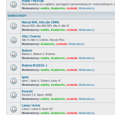
Rajdy i wyścigi
nieprzeczytanych
postów
Rozmawiamy tu o rajdach, wyścigach samochodowych i motocyklowych z 
Moderatorzy:
waldis
,
Avalanche
,
czoboki
,
Moderatorzy
Nie
ma
nieprzeczytanych
SAMOCHODY
postów
Maruti 800, Alto (do 1999)
Maruti 800, Alto 800 MPI, Alto II, Alto III
Moderatorzy:
waldis
,
Avalanche
,
czoboki
,
Moderatorzy
Nie
ma
Alto / Celerio
nieprzeczytanych
postów
Alto IV, Alto V, Celerio, Nissan Pixo
Moderatorzy:
Avalanche
,
czoboki
,
Moderatorzy
Nie
ma
Baleno
nieprzeczytanych
postów
Baleno I, Baleno II, Esteem
Moderatorzy:
waldis
,
Avalanche
,
czoboki
,
Moderatorzy
Nie
ma
nieprzeczytanych
Baleno III (2016- )
postów
Moderatorzy:
waldis
,
Avalanche
,
czoboki
,
Moderatorzy
Nie
ma
Ignis
nieprzeczytanych
Ignis I, Ignis II, Subaru Justy IV
postów
Moderatorzy:
waldis
,
Avalanche
,
czoboki
,
Moderatorzy
Nie
ma
Kizashi
nieprzeczytanych
postów
Kizashi 2.4, Sport, iAWD
Moderatorzy:
waldis
,
Avalanche
,
czoboki
,
Moderatorzy
Nie
ma
Liana / Aerio
nieprzeczytanych
postów
Liana I, Liana II, Aerio SX
Moderatorzy:
waldis
,
Avalanche
,
czoboki
,
Moderatorzy
Nie