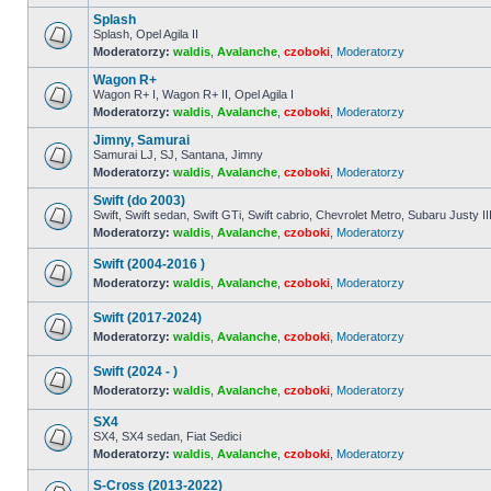
ma
Splash
nieprzeczytanych
postów
Splash, Opel Agila II
Moderatorzy:
waldis
,
Avalanche
,
czoboki
,
Moderatorzy
Nie
ma
Wagon R+
nieprzeczytanych
postów
Wagon R+ I, Wagon R+ II, Opel Agila I
Moderatorzy:
waldis
,
Avalanche
,
czoboki
,
Moderatorzy
Nie
ma
Jimny, Samurai
nieprzeczytanych
postów
Samurai LJ, SJ, Santana, Jimny
Moderatorzy:
waldis
,
Avalanche
,
czoboki
,
Moderatorzy
Nie
ma
Swift (do 2003)
nieprzeczytanych
postów
Swift, Swift sedan, Swift GTi, Swift cabrio, Chevrolet Metro, Subaru Justy II
Moderatorzy:
waldis
,
Avalanche
,
czoboki
,
Moderatorzy
Nie
ma
nieprzeczytanych
Swift (2004-2016 )
postów
Moderatorzy:
waldis
,
Avalanche
,
czoboki
,
Moderatorzy
Nie
ma
Swift (2017-2024)
nieprzeczytanych
postów
Moderatorzy:
waldis
,
Avalanche
,
czoboki
,
Moderatorzy
Nie
ma
Swift (2024 - )
nieprzeczytanych
postów
Moderatorzy:
waldis
,
Avalanche
,
czoboki
,
Moderatorzy
Nie
ma
SX4
nieprzeczytanych
SX4, SX4 sedan, Fiat Sedici
postów
Moderatorzy:
waldis
,
Avalanche
,
czoboki
,
Moderatorzy
Nie
ma
nieprzeczytanych
S-Cross (2013-2022)