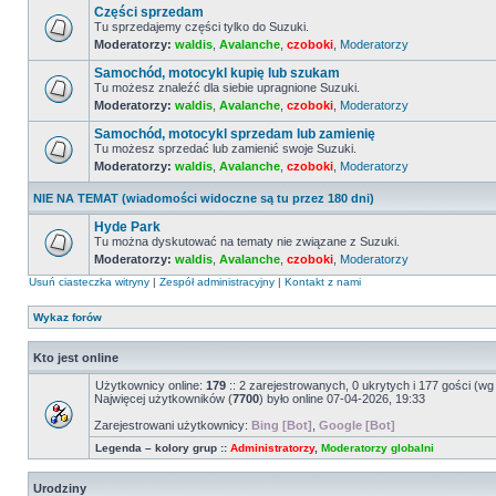
Części sprzedam
nieprzeczytanych
postów
Tu sprzedajemy części tylko do Suzuki.
Moderatorzy:
waldis
,
Avalanche
,
czoboki
,
Moderatorzy
Nie
ma
Samochód, motocykl kupię lub szukam
nieprzeczytanych
postów
Tu możesz znaleźć dla siebie upragnione Suzuki.
Moderatorzy:
waldis
,
Avalanche
,
czoboki
,
Moderatorzy
Nie
ma
Samochód, motocykl sprzedam lub zamienię
nieprzeczytanych
postów
Tu możesz sprzedać lub zamienić swoje Suzuki.
Moderatorzy:
waldis
,
Avalanche
,
czoboki
,
Moderatorzy
Nie
ma
nieprzeczytanych
NIE NA TEMAT (wiadomości widoczne są tu przez 180 dni)
postów
Hyde Park
Tu można dyskutować na tematy nie związane z Suzuki.
Moderatorzy:
waldis
,
Avalanche
,
czoboki
,
Moderatorzy
Nie
ma
Usuń ciasteczka witryny
|
Zespół administracyjny
|
Kontakt z nami
nieprzeczytanych
postów
Wykaz forów
Kto jest online
Użytkownicy online:
179
:: 2 zarejestrowanych, 0 ukrytych i 177 gości (wg
Najwięcej użytkowników (
7700
) było online 07-04-2026, 19:33
Zarejestrowani użytkownicy:
Bing [Bot]
,
Google [Bot]
Legenda – kolory grup ::
Administratorzy
,
Moderatorzy globalni
Urodziny