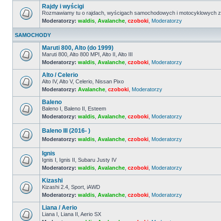
ma
Rajdy i wyścigi
nieprzeczytanych
postów
Rozmawiamy tu o rajdach, wyścigach samochodowych i motocyklowych z 
Moderatorzy:
waldis
,
Avalanche
,
czoboki
,
Moderatorzy
Nie
ma
nieprzeczytanych
SAMOCHODY
postów
Maruti 800, Alto (do 1999)
Maruti 800, Alto 800 MPI, Alto II, Alto III
Moderatorzy:
waldis
,
Avalanche
,
czoboki
,
Moderatorzy
Nie
ma
Alto / Celerio
nieprzeczytanych
postów
Alto IV, Alto V, Celerio, Nissan Pixo
Moderatorzy:
Avalanche
,
czoboki
,
Moderatorzy
Nie
ma
Baleno
nieprzeczytanych
postów
Baleno I, Baleno II, Esteem
Moderatorzy:
waldis
,
Avalanche
,
czoboki
,
Moderatorzy
Nie
ma
nieprzeczytanych
Baleno III (2016- )
postów
Moderatorzy:
waldis
,
Avalanche
,
czoboki
,
Moderatorzy
Nie
ma
Ignis
nieprzeczytanych
Ignis I, Ignis II, Subaru Justy IV
postów
Moderatorzy:
waldis
,
Avalanche
,
czoboki
,
Moderatorzy
Nie
ma
Kizashi
nieprzeczytanych
postów
Kizashi 2.4, Sport, iAWD
Moderatorzy:
waldis
,
Avalanche
,
czoboki
,
Moderatorzy
Nie
ma
Liana / Aerio
nieprzeczytanych
postów
Liana I, Liana II, Aerio SX