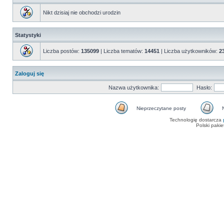
Nikt dzisiaj nie obchodzi urodzin
Statystyki
Liczba postów:
135099
| Liczba tematów:
14451
| Liczba użytkowników:
2
Zaloguj się
Nazwa użytkownika:
Hasło:
Nieprzeczytane posty
Nieprzeczytane
Ni
Technologię dostarcza
posty
m
Polski paki
ni
po