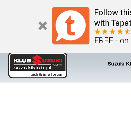
Follow th
with Tapat
FREE - on
Suzuki K