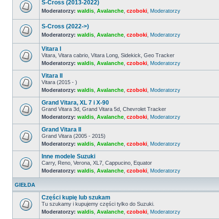
nieprzeczytanych
S-Cross (2013-2022)
postów
Moderatorzy:
waldis
,
Avalanche
,
czoboki
,
Moderatorzy
Nie
ma
S-Cross (2022->)
nieprzeczytanych
postów
Moderatorzy:
waldis
,
Avalanche
,
czoboki
,
Moderatorzy
Nie
ma
Vitara I
nieprzeczytanych
Vitara, Vitara cabrio, Vitara Long, Sidekick, Geo Tracker
postów
Moderatorzy:
waldis
,
Avalanche
,
czoboki
,
Moderatorzy
Nie
ma
Vitara II
nieprzeczytanych
postów
Vitara (2015 - )
Moderatorzy:
waldis
,
Avalanche
,
czoboki
,
Moderatorzy
Nie
ma
Grand Vitara, XL 7 i X-90
nieprzeczytanych
postów
Grand Vitara 3d, Grand Vitara 5d, Chevrolet Tracker
Moderatorzy:
waldis
,
Avalanche
,
czoboki
,
Moderatorzy
Nie
ma
Grand Vitara II
nieprzeczytanych
postów
Grand Vitara (2005 - 2015)
Moderatorzy:
waldis
,
Avalanche
,
czoboki
,
Moderatorzy
Nie
ma
Inne modele Suzuki
nieprzeczytanych
postów
Carry, Reno, Verona, XL7, Cappucino, Equator
Moderatorzy:
waldis
,
Avalanche
,
czoboki
,
Moderatorzy
Nie
ma
nieprzeczytanych
GIEŁDA
postów
Części kupię lub szukam
Tu szukamy i kupujemy części tylko do Suzuki.
Moderatorzy:
waldis
,
Avalanche
,
czoboki
,
Moderatorzy
Nie
ma