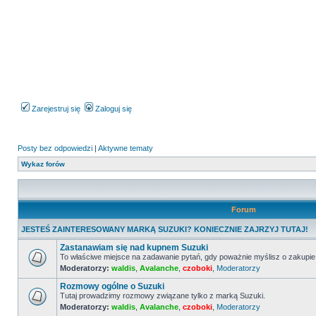
Zarejestruj się
Zaloguj się
Posty bez odpowiedzi
|
Aktywne tematy
Wykaz forów
Forum
JESTEŚ ZAINTERESOWANY MARKĄ SUZUKI? KONIECZNIE ZAJRZYJ TUTAJ!
Zastanawiam się nad kupnem Suzuki
To właściwe miejsce na zadawanie pytań, gdy poważnie myślisz o zakupie
Moderatorzy:
waldis
,
Avalanche
,
czoboki
,
Moderatorzy
Nie
ma
Rozmowy ogólne o Suzuki
nieprzeczytanych
postów
Tutaj prowadzimy rozmowy związane tylko z marką Suzuki.
Moderatorzy:
waldis
,
Avalanche
,
czoboki
,
Moderatorzy
Nie