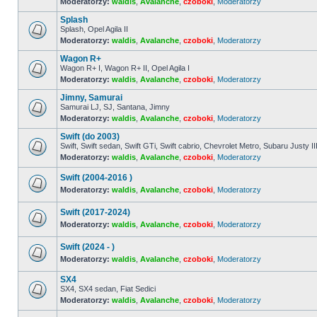
Moderatorzy:
waldis
,
Avalanche
,
czoboki
,
Moderatorzy
Nie
ma
Splash
nieprzeczytanych
postów
Splash, Opel Agila II
Moderatorzy:
waldis
,
Avalanche
,
czoboki
,
Moderatorzy
Nie
ma
Wagon R+
nieprzeczytanych
postów
Wagon R+ I, Wagon R+ II, Opel Agila I
Moderatorzy:
waldis
,
Avalanche
,
czoboki
,
Moderatorzy
Nie
ma
Jimny, Samurai
nieprzeczytanych
postów
Samurai LJ, SJ, Santana, Jimny
Moderatorzy:
waldis
,
Avalanche
,
czoboki
,
Moderatorzy
Nie
ma
Swift (do 2003)
nieprzeczytanych
postów
Swift, Swift sedan, Swift GTi, Swift cabrio, Chevrolet Metro, Subaru Justy II
Moderatorzy:
waldis
,
Avalanche
,
czoboki
,
Moderatorzy
Nie
ma
nieprzeczytanych
Swift (2004-2016 )
postów
Moderatorzy:
waldis
,
Avalanche
,
czoboki
,
Moderatorzy
Nie
ma
Swift (2017-2024)
nieprzeczytanych
postów
Moderatorzy:
waldis
,
Avalanche
,
czoboki
,
Moderatorzy
Nie
ma
Swift (2024 - )
nieprzeczytanych
postów
Moderatorzy:
waldis
,
Avalanche
,
czoboki
,
Moderatorzy
Nie
ma
SX4
nieprzeczytanych
SX4, SX4 sedan, Fiat Sedici
postów
Moderatorzy:
waldis
,
Avalanche
,
czoboki
,
Moderatorzy
Nie
ma