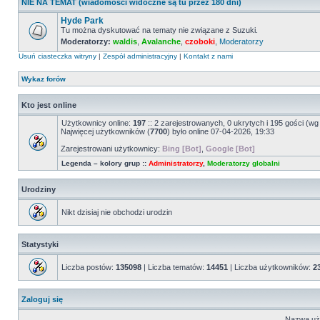
NIE NA TEMAT (wiadomości widoczne są tu przez 180 dni)
postów
Hyde Park
Tu można dyskutować na tematy nie związane z Suzuki.
Moderatorzy:
waldis
,
Avalanche
,
czoboki
,
Moderatorzy
Nie
ma
Usuń ciasteczka witryny
|
Zespół administracyjny
|
Kontakt z nami
nieprzeczytanych
postów
Wykaz forów
Kto jest online
Użytkownicy online:
197
:: 2 zarejestrowanych, 0 ukrytych i 195 gości (wg
Najwięcej użytkowników (
7700
) było online 07-04-2026, 19:33
Zarejestrowani użytkownicy:
Bing [Bot]
,
Google [Bot]
Legenda – kolory grup ::
Administratorzy
,
Moderatorzy globalni
Urodziny
Nikt dzisiaj nie obchodzi urodzin
Statystyki
Liczba postów:
135098
| Liczba tematów:
14451
| Liczba użytkowników:
2
Zaloguj się
Nazwa uż