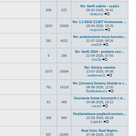
Wyświetl najnow
Re: Swift cabrio - części
209
672
09-03-2026, 16:41
akaluzny
Wyświetl najnows
Re: 1.3 DDiS Z13DT Kodowanie …
1634
10939
28-04-2026, 18:25
mcjezioro
Wyświetl najnows
Re: podniesienie mocy booster…
281
4022
22-07-2026, 08:26
ced105
Wyświetl najnowsz
Re: Swift 2024 - problem rozr…
6
206
21-04-2026, 07:56
kris3d
Wyświetl najnowsz
Re: Głośny nawiew
1073
15684
13-07-2026, 04:38
waldemas11
Wyświetl najno
Re: [Znowu] Dziwny dźwięk w t…
761
14116
08-08-2026, 12:05
BobButtafruco
Wyświetl najno
Usunięcie listew bocznych z d…
61
408
04-08-2026, 16:12
zucio1
Wyświetl najnowsz
Podświetlenie prędkościomierz…
306
906
22-03-2026, 09:18
kojak81
Wyświetl najnows
Real Girls. Real Nights.
937
31091
07-08-2026, 13:55