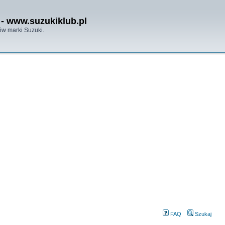
- www.suzukiklub.pl
w marki Suzuki.
FAQ
Szukaj