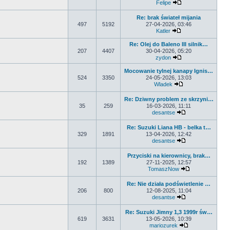
Felipe
Wyświetl najnowsz
Re: brak świateł mijania
497
5192
27-04-2026, 03:46
Katler
Wyświetl najnowsz
Re: Olej do Baleno III silnik…
207
4407
30-04-2026, 05:20
zydon
Wyświetl najnowsz
Mocowanie tylnej kanapy Ignis…
524
3350
24-05-2026, 13:03
Wladek
Wyświetl najnowsz
Re: Dziwny problem ze skrzyni…
35
259
16-03-2026, 11:11
desantse
Wyświetl najnows
Re: Suzuki Liana HB - belka t…
329
1891
13-04-2026, 12:42
desantse
Wyświetl najnows
Przyciski na kierownicy, brak…
192
1389
27-11-2025, 12:57
TomaszNow
Wyświetl najno
Re: Nie działa podświetlenie …
206
800
12-08-2025, 11:04
desantse
Wyświetl najnows
Re: Suzuki Jimny 1,3 1999r św…
619
3631
13-05-2026, 10:39
mariozurek