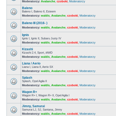
Moderatorzy:
Avalanche
,
czoboki
,
Moderatorzy
Nie
ma
Baleno
nieprzeczytanych
postów
Baleno I, Baleno II, Esteem
Moderatorzy:
waldis
,
Avalanche
,
czoboki
,
Moderatorzy
Nie
ma
nieprzeczytanych
Baleno III (2016- )
postów
Moderatorzy:
waldis
,
Avalanche
,
czoboki
,
Moderatorzy
Nie
ma
Ignis
nieprzeczytanych
Ignis I, Ignis II, Subaru Justy IV
postów
Moderatorzy:
waldis
,
Avalanche
,
czoboki
,
Moderatorzy
Nie
ma
Kizashi
nieprzeczytanych
postów
Kizashi 2.4, Sport, iAWD
Moderatorzy:
waldis
,
Avalanche
,
czoboki
,
Moderatorzy
Nie
ma
Liana / Aerio
nieprzeczytanych
postów
Liana I, Liana II, Aerio SX
Moderatorzy:
waldis
,
Avalanche
,
czoboki
,
Moderatorzy
Nie
ma
Splash
nieprzeczytanych
postów
Splash, Opel Agila II
Moderatorzy:
waldis
,
Avalanche
,
czoboki
,
Moderatorzy
Nie
ma
Wagon R+
nieprzeczytanych
postów
Wagon R+ I, Wagon R+ II, Opel Agila I
Moderatorzy:
waldis
,
Avalanche
,
czoboki
,
Moderatorzy
Nie
ma
Jimny, Samurai
nieprzeczytanych
postów
Samurai LJ, SJ, Santana, Jimny
Moderatorzy:
waldis
,
Avalanche
,
czoboki
,
Moderatorzy
Nie