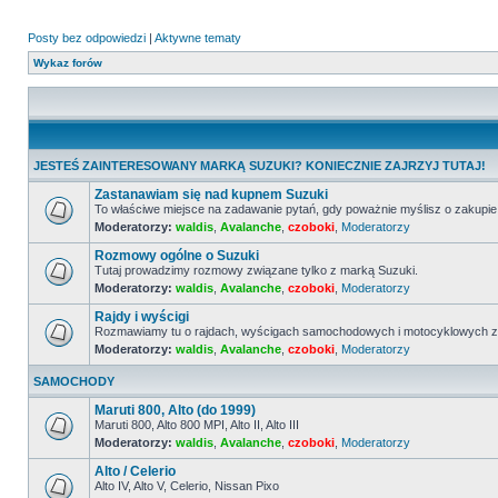
Posty bez odpowiedzi
|
Aktywne tematy
Wykaz forów
JESTEŚ ZAINTERESOWANY MARKĄ SUZUKI? KONIECZNIE ZAJRZYJ TUTAJ!
Zastanawiam się nad kupnem Suzuki
To właściwe miejsce na zadawanie pytań, gdy poważnie myślisz o zakupie
Moderatorzy:
waldis
,
Avalanche
,
czoboki
,
Moderatorzy
Nie
ma
Rozmowy ogólne o Suzuki
nieprzeczytanych
postów
Tutaj prowadzimy rozmowy związane tylko z marką Suzuki.
Moderatorzy:
waldis
,
Avalanche
,
czoboki
,
Moderatorzy
Nie
ma
Rajdy i wyścigi
nieprzeczytanych
postów
Rozmawiamy tu o rajdach, wyścigach samochodowych i motocyklowych z 
Moderatorzy:
waldis
,
Avalanche
,
czoboki
,
Moderatorzy
Nie
ma
nieprzeczytanych
SAMOCHODY
postów
Maruti 800, Alto (do 1999)
Maruti 800, Alto 800 MPI, Alto II, Alto III
Moderatorzy:
waldis
,
Avalanche
,
czoboki
,
Moderatorzy
Nie
ma
Alto / Celerio
nieprzeczytanych
postów
Alto IV, Alto V, Celerio, Nissan Pixo