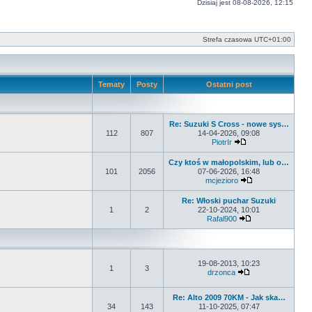
Dzisiaj jest 08-08-2026, 12:15
Strefa czasowa
UTC+01:00
Tematy
Posty
Ostatni post
Re: Suzuki S Cross - nowe sys…
112
807
14-04-2026, 09:08
PiotrIr
Wyświetl najnowsz
Czy ktoś w małopolskim, lub o…
101
2056
07-06-2026, 16:48
mcjezioro
Wyświetl najnows
Re: Włoski puchar Suzuki
1
2
22-10-2024, 10:01
Rafal900
Wyświetl najnows
19-08-2013, 10:23
1
3
drzonca
Wyświetl najnows
Re: Alto 2009 70KM - Jak ska…
34
143
11-10-2025, 07:47