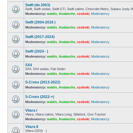
ma
Swift (do 2003)
nieprzeczytanych
postów
Swift, Swift sedan, Swift GTi, Swift cabrio, Chevrolet Metro, Subaru Justy II
Moderatorzy:
waldis
,
Avalanche
,
czoboki
,
Moderatorzy
Nie
ma
nieprzeczytanych
Swift (2004-2016 )
postów
Moderatorzy:
waldis
,
Avalanche
,
czoboki
,
Moderatorzy
Nie
ma
Swift (2017-2024)
nieprzeczytanych
postów
Moderatorzy:
waldis
,
Avalanche
,
czoboki
,
Moderatorzy
Nie
ma
Swift (2024 - )
nieprzeczytanych
postów
Moderatorzy:
waldis
,
Avalanche
,
czoboki
,
Moderatorzy
Nie
ma
SX4
nieprzeczytanych
SX4, SX4 sedan, Fiat Sedici
postów
Moderatorzy:
waldis
,
Avalanche
,
czoboki
,
Moderatorzy
Nie
ma
nieprzeczytanych
S-Cross (2013-2022)
postów
Moderatorzy:
waldis
,
Avalanche
,
czoboki
,
Moderatorzy
Nie
ma
S-Cross (2022->)
nieprzeczytanych
postów
Moderatorzy:
waldis
,
Avalanche
,
czoboki
,
Moderatorzy
Nie
ma
Vitara I
nieprzeczytanych
Vitara, Vitara cabrio, Vitara Long, Sidekick, Geo Tracker
postów
Moderatorzy:
waldis
,
Avalanche
,
czoboki
,
Moderatorzy
Nie
ma
Vitara II
nieprzeczytanych
postów
Vitara (2015 - )