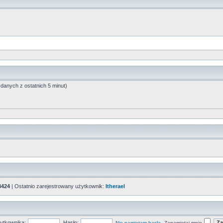
 danych z ostatnich 5 minut)
3424
| Ostatnio zarejestrowany użytkownik:
Itherael
ytkownika:
Hasło:
Nie pamiętam hasła
Zapamiętaj mnie