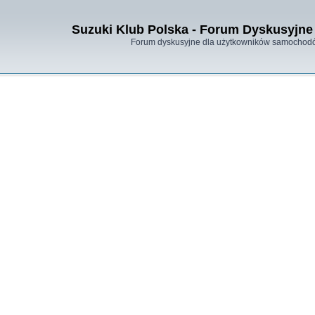
Suzuki Klub Polska - Forum Dyskusyjne 
Forum dyskusyjne dla użytkowników samochodó