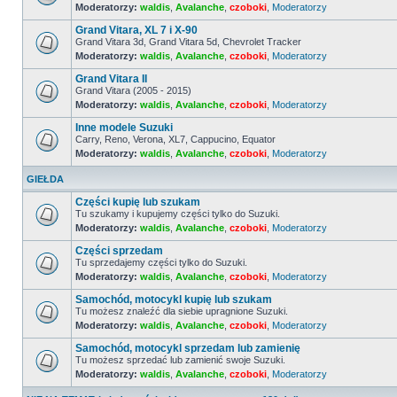
Moderatorzy:
waldis
,
Avalanche
,
czoboki
,
Moderatorzy
Nie
ma
Grand Vitara, XL 7 i X-90
nieprzeczytanych
postów
Grand Vitara 3d, Grand Vitara 5d, Chevrolet Tracker
Moderatorzy:
waldis
,
Avalanche
,
czoboki
,
Moderatorzy
Nie
ma
Grand Vitara II
nieprzeczytanych
postów
Grand Vitara (2005 - 2015)
Moderatorzy:
waldis
,
Avalanche
,
czoboki
,
Moderatorzy
Nie
ma
Inne modele Suzuki
nieprzeczytanych
postów
Carry, Reno, Verona, XL7, Cappucino, Equator
Moderatorzy:
waldis
,
Avalanche
,
czoboki
,
Moderatorzy
Nie
ma
nieprzeczytanych
GIEŁDA
postów
Części kupię lub szukam
Tu szukamy i kupujemy części tylko do Suzuki.
Moderatorzy:
waldis
,
Avalanche
,
czoboki
,
Moderatorzy
Nie
ma
Części sprzedam
nieprzeczytanych
postów
Tu sprzedajemy części tylko do Suzuki.
Moderatorzy:
waldis
,
Avalanche
,
czoboki
,
Moderatorzy
Nie
ma
Samochód, motocykl kupię lub szukam
nieprzeczytanych
postów
Tu możesz znaleźć dla siebie upragnione Suzuki.
Moderatorzy:
waldis
,
Avalanche
,
czoboki
,
Moderatorzy
Nie
ma
Samochód, motocykl sprzedam lub zamienię
nieprzeczytanych
postów
Tu możesz sprzedać lub zamienić swoje Suzuki.
Moderatorzy:
waldis
,
Avalanche
,
czoboki
,
Moderatorzy
Nie
ma
nieprzeczytanych