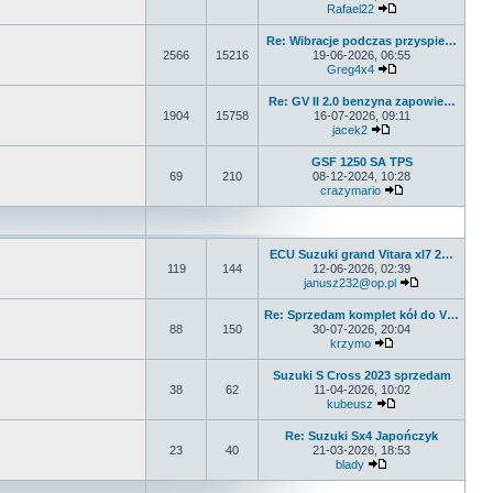
Rafael22
Wyświetl najnows
Re: Wibracje podczas przyspie…
2566
15216
19-06-2026, 06:55
Greg4x4
Wyświetl najnows
Re: GV II 2.0 benzyna zapowie…
1904
15758
16-07-2026, 09:11
jacek2
Wyświetl najnowsz
GSF 1250 SA TPS
69
210
08-12-2024, 10:28
crazymario
Wyświetl najnow
ECU Suzuki grand Vitara xl7 2…
119
144
12-06-2026, 02:39
janusz232@op.pl
Wyświetl naj
Re: Sprzedam komplet kół do V…
88
150
30-07-2026, 20:04
krzymo
Wyświetl najnowsz
Suzuki S Cross 2023 sprzedam
38
62
11-04-2026, 10:02
kubeusz
Wyświetl najnows
Re: Suzuki Sx4 Japończyk
23
40
21-03-2026, 18:53
blady
Wyświetl najnowszy