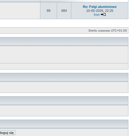
Re: Felgi aluminiowe
89
684
10-05-2026, 22:25
Iron
Wyświetl najnowszy
Strefa czasowa
UTC+01:00