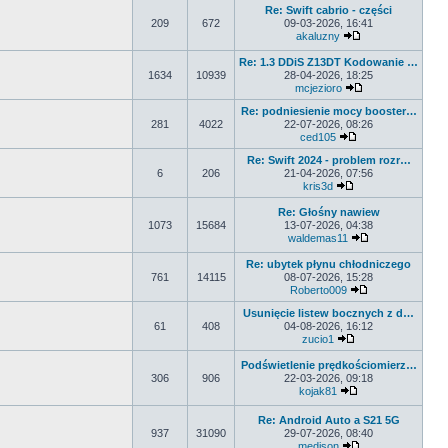
Re: Swift cabrio - części
209
672
09-03-2026, 16:41
akaluzny
Wyświetl najnows
Re: 1.3 DDiS Z13DT Kodowanie …
1634
10939
28-04-2026, 18:25
mcjezioro
Wyświetl najnows
Re: podniesienie mocy booster…
281
4022
22-07-2026, 08:26
ced105
Wyświetl najnowsz
Re: Swift 2024 - problem rozr…
6
206
21-04-2026, 07:56
kris3d
Wyświetl najnowsz
Re: Głośny nawiew
1073
15684
13-07-2026, 04:38
waldemas11
Wyświetl najno
Re: ubytek płynu chłodniczego
761
14115
08-07-2026, 15:28
Roberto009
Wyświetl najnow
Usunięcie listew bocznych z d…
61
408
04-08-2026, 16:12
zucio1
Wyświetl najnowsz
Podświetlenie prędkościomierz…
306
906
22-03-2026, 09:18
kojak81
Wyświetl najnows
Re: Android Auto a S21 5G
937
31090
29-07-2026, 08:40
medison