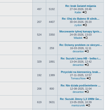
Wyświetl najnowsz
Re: brak świateł mijania
497
5192
27-04-2026, 03:46
Katler
Wyświetl najnowsz
Re: Olej do Baleno III silnik…
207
4407
30-04-2026, 05:20
zydon
Wyświetl najnowsz
Mocowanie tylnej kanapy Ignis…
524
3350
24-05-2026, 13:03
Wladek
Wyświetl najnowsz
Re: Dziwny problem ze skrzyni…
35
259
16-03-2026, 11:11
desantse
Wyświetl najnows
Re: Suzuki Liana HB - belka t…
329
1891
13-04-2026, 12:42
desantse
Wyświetl najnows
Przyciski na kierownicy, brak…
192
1389
27-11-2025, 12:57
TomaszNow
Wyświetl najno
Re: Nie działa podświetlenie …
206
800
12-08-2025, 11:04
desantse
Wyświetl najnows
Re: Suzuki Jimny 1,3 1999r św…
619
3631
13-05-2026, 10:39
mariozurek
Wyświetl najnow