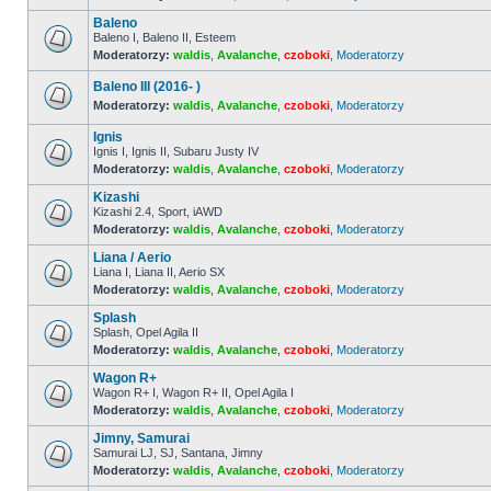
ma
Baleno
nieprzeczytanych
postów
Baleno I, Baleno II, Esteem
Moderatorzy:
waldis
,
Avalanche
,
czoboki
,
Moderatorzy
Nie
ma
nieprzeczytanych
Baleno III (2016- )
postów
Moderatorzy:
waldis
,
Avalanche
,
czoboki
,
Moderatorzy
Nie
ma
Ignis
nieprzeczytanych
Ignis I, Ignis II, Subaru Justy IV
postów
Moderatorzy:
waldis
,
Avalanche
,
czoboki
,
Moderatorzy
Nie
ma
Kizashi
nieprzeczytanych
postów
Kizashi 2.4, Sport, iAWD
Moderatorzy:
waldis
,
Avalanche
,
czoboki
,
Moderatorzy
Nie
ma
Liana / Aerio
nieprzeczytanych
postów
Liana I, Liana II, Aerio SX
Moderatorzy:
waldis
,
Avalanche
,
czoboki
,
Moderatorzy
Nie
ma
Splash
nieprzeczytanych
postów
Splash, Opel Agila II
Moderatorzy:
waldis
,
Avalanche
,
czoboki
,
Moderatorzy
Nie
ma
Wagon R+
nieprzeczytanych
postów
Wagon R+ I, Wagon R+ II, Opel Agila I
Moderatorzy:
waldis
,
Avalanche
,
czoboki
,
Moderatorzy
Nie
ma
Jimny, Samurai
nieprzeczytanych
postów
Samurai LJ, SJ, Santana, Jimny
Moderatorzy:
waldis
,
Avalanche
,
czoboki
,
Moderatorzy
Nie
ma