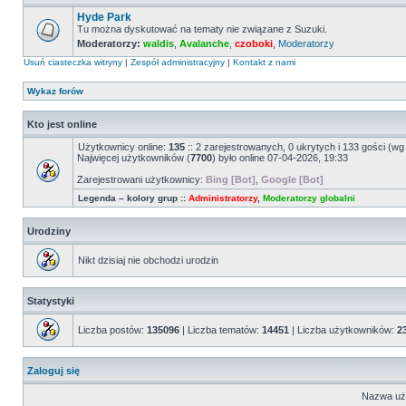
postów
Hyde Park
Tu można dyskutować na tematy nie związane z Suzuki.
Moderatorzy:
waldis
,
Avalanche
,
czoboki
,
Moderatorzy
Nie
ma
Usuń ciasteczka witryny
|
Zespół administracyjny
|
Kontakt z nami
nieprzeczytanych
postów
Wykaz forów
Kto jest online
Użytkownicy online:
135
:: 2 zarejestrowanych, 0 ukrytych i 133 gości (wg
Najwięcej użytkowników (
7700
) było online 07-04-2026, 19:33
Zarejestrowani użytkownicy:
Bing [Bot]
,
Google [Bot]
Legenda – kolory grup ::
Administratorzy
,
Moderatorzy globalni
Urodziny
Nikt dzisiaj nie obchodzi urodzin
Statystyki
Liczba postów:
135096
| Liczba tematów:
14451
| Liczba użytkowników:
2
Zaloguj się
Nazwa uż