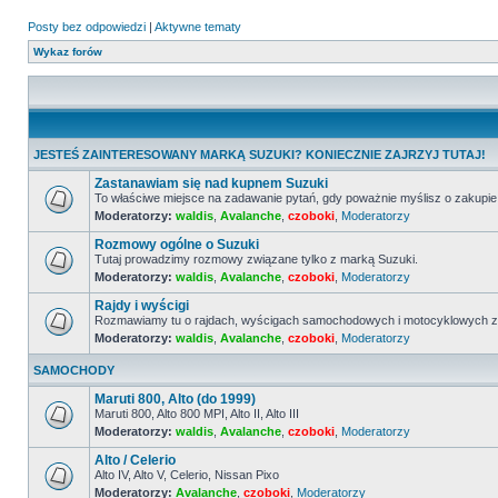
Posty bez odpowiedzi
|
Aktywne tematy
Wykaz forów
JESTEŚ ZAINTERESOWANY MARKĄ SUZUKI? KONIECZNIE ZAJRZYJ TUTAJ!
Zastanawiam się nad kupnem Suzuki
To właściwe miejsce na zadawanie pytań, gdy poważnie myślisz o zakupie
Moderatorzy:
waldis
,
Avalanche
,
czoboki
,
Moderatorzy
Nie
ma
Rozmowy ogólne o Suzuki
nieprzeczytanych
postów
Tutaj prowadzimy rozmowy związane tylko z marką Suzuki.
Moderatorzy:
waldis
,
Avalanche
,
czoboki
,
Moderatorzy
Nie
ma
Rajdy i wyścigi
nieprzeczytanych
postów
Rozmawiamy tu o rajdach, wyścigach samochodowych i motocyklowych z 
Moderatorzy:
waldis
,
Avalanche
,
czoboki
,
Moderatorzy
Nie
ma
nieprzeczytanych
SAMOCHODY
postów
Maruti 800, Alto (do 1999)
Maruti 800, Alto 800 MPI, Alto II, Alto III
Moderatorzy:
waldis
,
Avalanche
,
czoboki
,
Moderatorzy
Nie
ma
Alto / Celerio
nieprzeczytanych
postów
Alto IV, Alto V, Celerio, Nissan Pixo
Moderatorzy:
Avalanche
,
czoboki
,
Moderatorzy
Nie