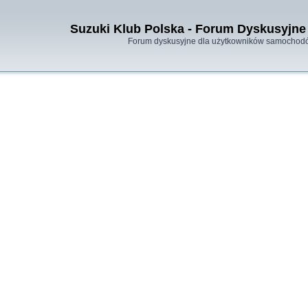
Suzuki Klub Polska - Forum Dyskusyjne 
Forum dyskusyjne dla użytkowników samochodó