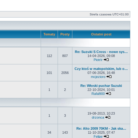
Strefa czasowa
UTC+01:00
Tematy
Posty
Ostatni post
Re: Suzuki S Cross - nowe sys…
112
807
14-04-2026, 09:08
PiotrIr
Wyświetl najnowsz
Czy ktoś w małopolskim, lub o…
101
2056
07-06-2026, 16:48
mcjezioro
Wyświetl najnows
Re: Włoski puchar Suzuki
1
2
22-10-2024, 10:01
Rafal900
Wyświetl najnows
19-08-2013, 10:23
1
3
drzonca
Wyświetl najnows
Re: Alto 2009 70KM - Jak ska…
34
143
11-10-2025, 07:47
Felipe