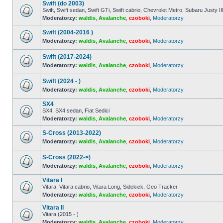
Swift (do 2003)
nieprzeczytanych
postów
Swift, Swift sedan, Swift GTi, Swift cabrio, Chevrolet Metro, Subaru Justy II
Moderatorzy:
waldis
,
Avalanche
,
czoboki
,
Moderatorzy
Nie
ma
nieprzeczytanych
Swift (2004-2016 )
postów
Moderatorzy:
waldis
,
Avalanche
,
czoboki
,
Moderatorzy
Nie
ma
Swift (2017-2024)
nieprzeczytanych
postów
Moderatorzy:
waldis
,
Avalanche
,
czoboki
,
Moderatorzy
Nie
ma
Swift (2024 - )
nieprzeczytanych
postów
Moderatorzy:
waldis
,
Avalanche
,
czoboki
,
Moderatorzy
Nie
ma
SX4
nieprzeczytanych
SX4, SX4 sedan, Fiat Sedici
postów
Moderatorzy:
waldis
,
Avalanche
,
czoboki
,
Moderatorzy
Nie
ma
nieprzeczytanych
S-Cross (2013-2022)
postów
Moderatorzy:
waldis
,
Avalanche
,
czoboki
,
Moderatorzy
Nie
ma
S-Cross (2022->)
nieprzeczytanych
postów
Moderatorzy:
waldis
,
Avalanche
,
czoboki
,
Moderatorzy
Nie
ma
Vitara I
nieprzeczytanych
Vitara, Vitara cabrio, Vitara Long, Sidekick, Geo Tracker
postów
Moderatorzy:
waldis
,
Avalanche
,
czoboki
,
Moderatorzy
Nie
ma
Vitara II
nieprzeczytanych
postów
Vitara (2015 - )
Moderatorzy:
waldis
,
Avalanche
,
czoboki
,
Moderatorzy