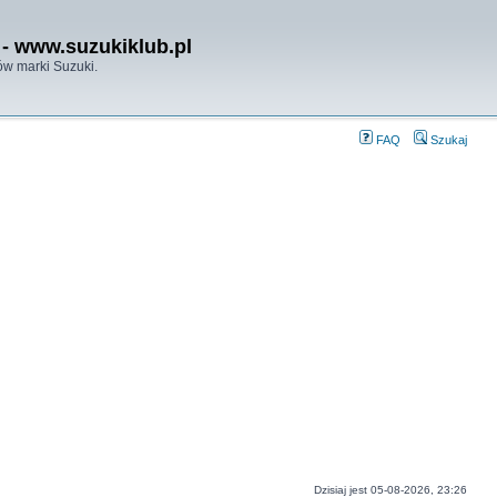
- www.suzukiklub.pl
w marki Suzuki.
FAQ
Szukaj
Dzisiaj jest 05-08-2026, 23:26