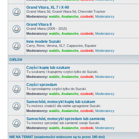
Nie
ma
Grand Vitara, XL 7 i X-90
nieprzeczytanych
postów
Grand Vitara 3d, Grand Vitara 5d, Chevrolet Tracker
Moderatorzy:
waldis
,
Avalanche
,
czoboki
,
Moderatorzy
Nie
ma
Grand Vitara II
nieprzeczytanych
postów
Grand Vitara (2005 - 2015)
Moderatorzy:
waldis
,
Avalanche
,
czoboki
,
Moderatorzy
Nie
ma
Inne modele Suzuki
nieprzeczytanych
postów
Carry, Reno, Verona, XL7, Cappucino, Equator
Moderatorzy:
waldis
,
Avalanche
,
czoboki
,
Moderatorzy
Nie
ma
nieprzeczytanych
GIEŁDA
postów
Części kupię lub szukam
Tu szukamy i kupujemy części tylko do Suzuki.
Moderatorzy:
waldis
,
Avalanche
,
czoboki
,
Moderatorzy
Nie
ma
Części sprzedam
nieprzeczytanych
postów
Tu sprzedajemy części tylko do Suzuki.
Moderatorzy:
waldis
,
Avalanche
,
czoboki
,
Moderatorzy
Nie
ma
Samochód, motocykl kupię lub szukam
nieprzeczytanych
postów
Tu możesz znaleźć dla siebie upragnione Suzuki.
Moderatorzy:
waldis
,
Avalanche
,
czoboki
,
Moderatorzy
Nie
ma
Samochód, motocykl sprzedam lub zamienię
nieprzeczytanych
postów
Tu możesz sprzedać lub zamienić swoje Suzuki.
Moderatorzy:
waldis
,
Avalanche
,
czoboki
,
Moderatorzy
Nie
ma
nieprzeczytanych
NIE NA TEMAT (wiadomości widoczne są tu przez 180 dni)