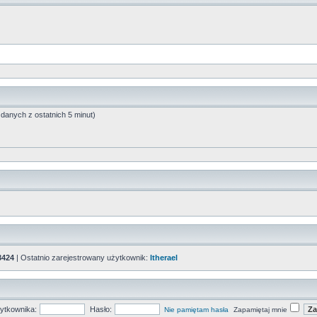
 danych z ostatnich 5 minut)
3424
| Ostatnio zarejestrowany użytkownik:
Itherael
ytkownika:
Hasło:
Nie pamiętam hasła
Zapamiętaj mnie