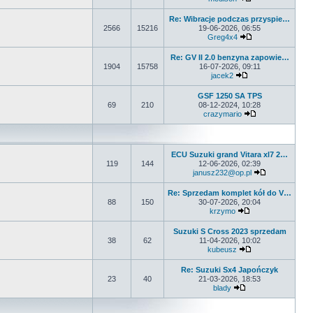
Wyświetl najnows
Re: Wibracje podczas przyspie…
2566
15216
19-06-2026, 06:55
Greg4x4
Wyświetl najnows
Re: GV II 2.0 benzyna zapowie…
1904
15758
16-07-2026, 09:11
jacek2
Wyświetl najnowsz
GSF 1250 SA TPS
69
210
08-12-2024, 10:28
crazymario
Wyświetl najnow
ECU Suzuki grand Vitara xl7 2…
119
144
12-06-2026, 02:39
janusz232@op.pl
Wyświetl naj
Re: Sprzedam komplet kół do V…
88
150
30-07-2026, 20:04
krzymo
Wyświetl najnowsz
Suzuki S Cross 2023 sprzedam
38
62
11-04-2026, 10:02
kubeusz
Wyświetl najnows
Re: Suzuki Sx4 Japończyk
23
40
21-03-2026, 18:53
blady
Wyświetl najnowszy