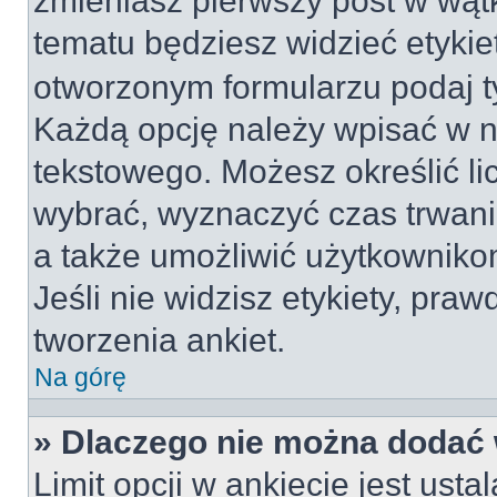
zmieniasz pierwszy post w wątk
tematu będziesz widzieć etyki
otworzonym formularzu podaj tyt
Każdą opcję należy wpisać w 
tekstowego. Możesz określić li
wybrać, wyznaczyć czas trwania
a także umożliwić użytkownik
Jeśli nie widzisz etykiety, pr
tworzenia ankiet.
Na górę
» Dlaczego nie można dodać w
Limit opcji w ankiecie jest usta