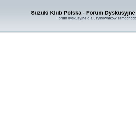
Suzuki Klub Polska - Forum Dyskusyjne 
Forum dyskusyjne dla użytkowników samochodó