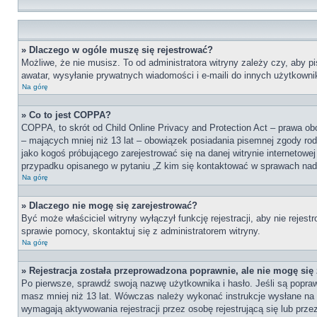
» Dlaczego w ogóle muszę się rejestrować?
Możliwe, że nie musisz. To od administratora witryny zależy czy, aby pi
awatar, wysyłanie prywatnych wiadomości i e-maili do innych użytkownik
Na górę
» Co to jest COPPA?
COPPA, to skrót od Child Online Privacy and Protection Act – prawa ob
– mających mniej niż 13 lat – obowiązek posiadania pisemnej zgody rod
jako kogoś próbującego zarejestrować się na danej witrynie internetowe
przypadku opisanego w pytaniu „Z kim się kontaktować w sprawach nad
Na górę
» Dlaczego nie mogę się zarejestrować?
Być może właściciel witryny wyłączył funkcję rejestracji, aby nie reje
sprawie pomocy, skontaktuj się z administratorem witryny.
Na górę
» Rejestracja została przeprowadzona poprawnie, ale nie mogę się
Po pierwsze, sprawdź swoją nazwę użytkownika i hasło. Jeśli są popraw
masz mniej niż 13 lat. Wówczas należy wykonać instrukcje wysłane na t
wymagają aktywowania rejestracji przez osobę rejestrującą się lub przez