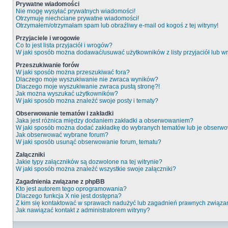
Prywatne wiadomości
Nie mogę wysyłać prywatnych wiadomości!
Otrzymuję niechciane prywatne wiadomości!
Otrzymałem/otrzymałam spam lub obraźliwy e-mail od kogoś z tej witryny!
Przyjaciele i wrogowie
Co to jest lista przyjaciół i wrogów?
W jaki sposób można dodawać/usuwać użytkowników z listy przyjaciół lub 
Przeszukiwanie forów
W jaki sposób można przeszukiwać fora?
Dlaczego moje wyszukiwanie nie zwraca wyników?
Dlaczego moje wyszukiwanie zwraca pustą stronę?!
Jak można wyszukać użytkowników?
W jaki sposób można znaleźć swoje posty i tematy?
Obserwowanie tematów i zakładki
Jaka jest różnica między dodaniem zakładki a obserwowaniem?
W jaki sposób można dodać zakładkę do wybranych tematów lub je obserw
Jak obserwować wybrane forum?
W jaki sposób usunąć obserwowanie forum, tematu?
Załączniki
Jakie typy załączników są dozwolone na tej witrynie?
W jaki sposób można znaleźć wszystkie swoje załączniki?
Zagadnienia związane z phpBB
Kto jest autorem tego oprogramowania?
Dlaczego funkcja X nie jest dostępna?
Z kim się kontaktować w sprawach nadużyć lub zagadnień prawnych związan
Jak nawiązać kontakt z administratorem witryny?