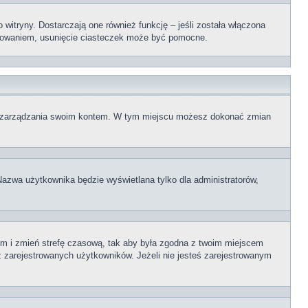
itryny. Dostarczają one również funkcję – jeśli została włączona
logowaniem, usunięcie ciasteczek może być pomocne.
elu zarządzania swoim kontem. W tym miejscu możesz dokonać zmian
Nazwa użytkownika będzie wyświetlana tylko dla administratorów,
ontem i zmień strefę czasową, tak aby była zgodna z twoim miejscem
z zarejestrowanych użytkowników. Jeżeli nie jesteś zarejestrowanym