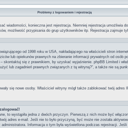
Problemy z logowaniem i rejestracją
sać wiadomości, konieczna jest rejestracja. Niemniej rejestracja umożliwia d
ów, możliwość przypisania do grup użytkowników itp. Rejestracja zajmuje tylk
owiązującego od 1998 roku w USA, nakładającego na właścicieli stron interne
ziców lub opiekunów prawnych na zbieranie informacji prywatnych od osób pon
j – skontaktuj się z prawnikiem, by uzyskać wyjaśnienie. phpBB Limited i właś
użyć lub zagadnień prawnych związanych z tą witryną?”, a także nie są pun
strowały się nowe osoby. Właściciel witryny mógł także zablokować twój adres 
 zalogować!
ne, to wystąpiła jedna z dwóch przyczyn. Pierwszą z nich może być włączon
wój adres e-mail. Jeśli nie to było przyczyną, być może nie została aktywo
 administratora. Informacja o tym była wyświetlona podczas rejestracji. Jeśl