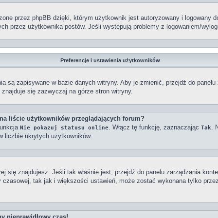
ne przez phpBB dzięki, którym użytkownik jest autoryzowany i logowany do w
tanych przez użytkownika postów. Jeśli występują problemy z logowaniem/wy
Preferencje i ustawienia użytkowników
enia są zapisywane w bazie danych witryny. Aby je zmienić, przejdź do pan
znajduje się zazwyczaj na górze stron witryny.
na liście użytkowników przeglądających forum?
funkcja
. Włącz tę funkcję, zaznaczając
. 
Nie pokazuj statusu online
Tak
w liczbie ukrytych użytkowników.
órej się znajdujesz. Jeśli tak właśnie jest, przejdź do panelu zarządzania k
y czasowej, tak jak i większości ustawień, może zostać wykonana tylko prze
ny nieprawidłowy czas!