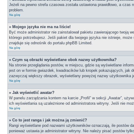
Jeżeli na pewno strefa czasowa została ustawiona prawidłowo, a czas na
problem.
Na górę
» Mojego języka nie ma na liście!
Być może administrator nie zainstalował pakietu zawierającego twoją we
którego potrzebujesz. Jeśli pakiet dla twojego języka nie istnieje, moż
znajduje się odnośnik do portalu phpBB Limited.
Na górę
» Czym są obrazki wyświetlane obok nazwy użytkownika?
Na stronie przeglądania postów, w miejscu, gdzie są wyświetlane info
jest on w formie gwiazdek, kwadracików lub kropek pokazujących, jak du
zazwyczaj większy obrazek, wyświetlany powyżej nazwy użytkownika jes
Na górę
» Jak wyświetlić awatar?
W panelu zarządzania kontem na karcie „Profil” w sekcji „Awatar”, używ
ich wyświetlania są uzależnione od administratora witryny. Jeśli nie m
Na górę
» Co to jest ranga i jak można ją zmienić?
Rangi wyświetlane pod nazwami użytkowników oznaczają, ile postów dan
ponieważ ustawia je administrator witryny. Nie należy pisać postów tylko