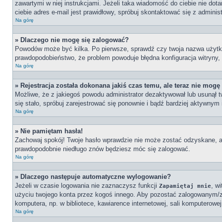
zawartymi w niej instrukcjami. Jeżeli taka wiadomość do ciebie nie do
ciebie adres e-mail jest prawidłowy, spróbuj skontaktować się z adminis
Na górę
» Dlaczego nie mogę się zalogować?
Powodów może być kilka. Po pierwsze, sprawdź czy twoja nazwa użytkowni
prawdopodobieństwo, że problem powoduje błędna konfiguracja witryny, n
Na górę
» Rejestracja została dokonana jakiś czas temu, ale teraz nie mogę
Możliwe, że z jakiegoś powodu administrator dezaktywował lub usunął tw
się stało, spróbuj zarejestrować się ponownie i bądź bardziej aktywn
Na górę
» Nie pamiętam hasła!
Zachowaj spokój! Twoje hasło wprawdzie nie może zostać odzyskane, al
prawdopodobnie niedługo znów będziesz móc się zalogować.
Na górę
» Dlaczego następuje automatyczne wylogowanie?
Jeżeli w czasie logowania nie zaznaczysz funkcji
, w
Zapamiętaj mnie
użyciu twojego konta przez kogoś innego. Aby pozostać zalogowanym/
komputera, np. w bibliotece, kawiarence internetowej, sali komputerowej w
Na górę