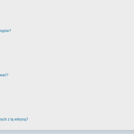
wrogów?
ować?
ych z tą witryną?