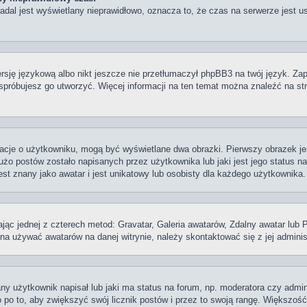
dal jest wyświetlany nieprawidłowo, oznacza to, że czas na serwerze jest us
rsję językową albo nikt jeszcze nie przetłumaczył phpBB3 na twój język. Zap
e spróbujesz go utworzyć. Więcej informacji na ten temat można znaleźć na str
rmacje o użytkowniku, mogą być wyświetlane dwa obrazki. Pierwszy obrazek j
żo postów zostało napisanych przez użytkownika lub jaki jest jego status na 
t znany jako awatar i jest unikatowy lub osobisty dla każdego użytkownika.
ając jednej z czterech metod: Gravatar, Galeria awatarów, Zdalny awatar lub
ożna używać awatarów na danej witrynie, należy skontaktować się z jej adminis
y użytkownik napisał lub jaki ma status na forum, np. moderatora czy admin
 po to, aby zwiększyć swój licznik postów i przez to swoją rangę. Większość w