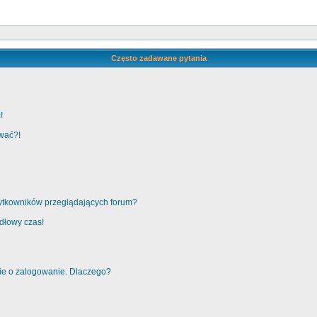
Często zadawane pytania
!
ować?!
żytkowników przeglądających forum?
idłowy czas!
nie o zalogowanie. Dlaczego?