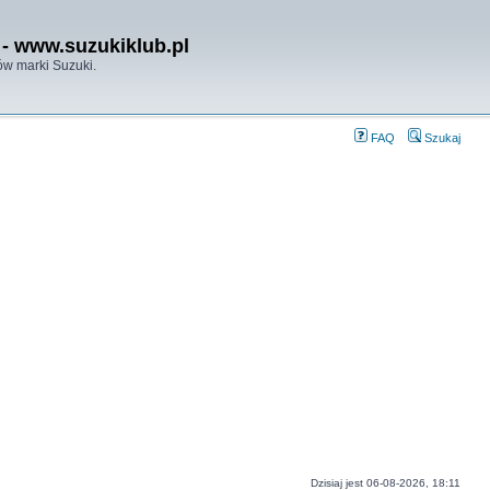
- www.suzukiklub.pl
w marki Suzuki.
FAQ
Szukaj
Dzisiaj jest 06-08-2026, 18:11