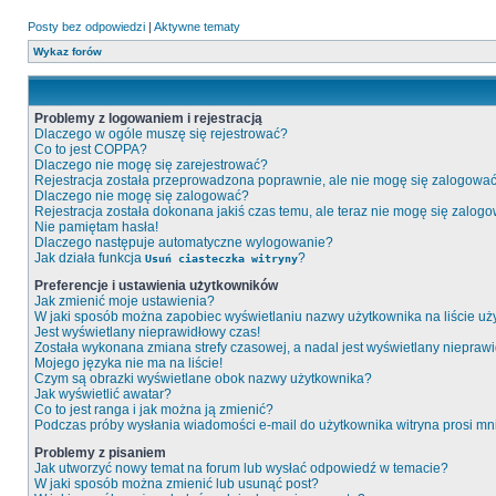
Posty bez odpowiedzi
|
Aktywne tematy
Wykaz forów
Problemy z logowaniem i rejestracją
Dlaczego w ogóle muszę się rejestrować?
Co to jest COPPA?
Dlaczego nie mogę się zarejestrować?
Rejestracja została przeprowadzona poprawnie, ale nie mogę się zalogować
Dlaczego nie mogę się zalogować?
Rejestracja została dokonana jakiś czas temu, ale teraz nie mogę się zalog
Nie pamiętam hasła!
Dlaczego następuje automatyczne wylogowanie?
Jak działa funkcja
?
Usuń ciasteczka witryny
Preferencje i ustawienia użytkowników
Jak zmienić moje ustawienia?
W jaki sposób można zapobiec wyświetlaniu nazwy użytkownika na liście u
Jest wyświetlany nieprawidłowy czas!
Została wykonana zmiana strefy czasowej, a nadal jest wyświetlany niepraw
Mojego języka nie ma na liście!
Czym są obrazki wyświetlane obok nazwy użytkownika?
Jak wyświetlić awatar?
Co to jest ranga i jak można ją zmienić?
Podczas próby wysłania wiadomości e-mail do użytkownika witryna prosi m
Problemy z pisaniem
Jak utworzyć nowy temat na forum lub wysłać odpowiedź w temacie?
W jaki sposób można zmienić lub usunąć post?