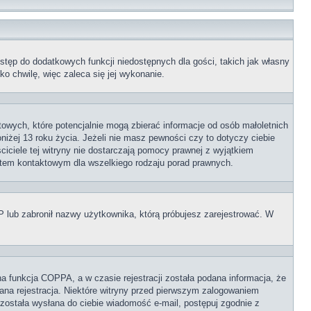
ostęp do dodatkowych funkcji niedostępnych dla gości, takich jak własny
o chwilę, więc zaleca się jej wykonanie.
towych, które potencjalnie mogą zbierać informacje od osób małoletnich
iżej 13 roku życia. Jeżeli nie masz pewności czy to dotyczy ciebie
ciciele tej witryny nie dostarczają pomocy prawnej z wyjątkiem
ktem kontaktowym dla wszelkiego rodzaju porad prawnych.
IP lub zabronił nazwy użytkownika, którą próbujesz zarejestrować. W
a funkcja COPPA, a w czasie rejestracji została podana informacja, że
wana rejestracja. Niektóre witryny przed pierwszym zalogowaniem
i została wysłana do ciebie wiadomość e-mail, postępuj zgodnie z