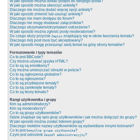
W jaki sposób można dodać podpis do swojego posta?
W jaki sposób można utworzyć ankietę?
Dlaczego nie można dodać więcej opcji ankiety?
W jaki sposób zmienić lub usunąć ankietę?
Dlaczego nie mam dostępu do forum?
Dlaczego nie mogę dodawać załączników?
Dlaczego otrzymałem/otrzymałam ostrzeżenie?
W jaki sposób można zgłosić posty moderatorowi?
Do czego służy przycisk
znajdujący się w oknie tworzenia tematu?
Zapisz
Dlaczego mój post musi być akceptowany?
W jaki sposób mogę przesunąć swój temat na górę strony tematów?
Formatowanie i typy tematów
Co to jest BBCode?
Czy można używać języka HTML?
Co to są są emotikony?
Czy można umieszczać obrazki w poście?
Co to są ogłoszenia globalne?
Co to są ogłoszenia?
Co to są przyklejone tematy?
Co to są zamknięte tematy?
Co to są ikony tematu?
Rangi użytkownika i grupy
Kim są administratorzy?
Kim są moderatorzy?
Co to są grupy użytkowników?
Gdzie znajduje się spis grup użytkowników i jak można dołączyć do grupy?
W jaki sposób można zostać liderem grupy?
Dlaczego niektóre nazwy użytkowników są wyświetlane innymi kolorami?
Co to jest
?
Domyślna grupa użytkownika
Czym jest odnośnik
?
Zespół administracyjny