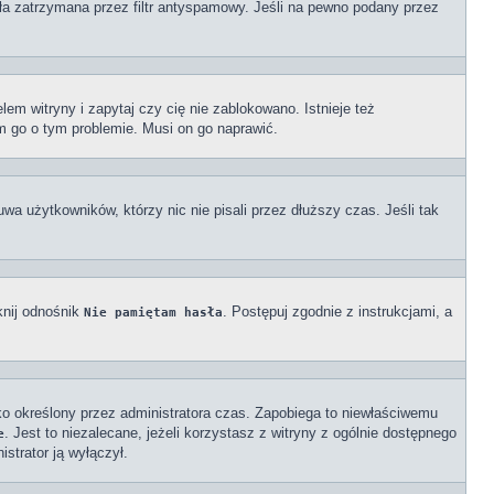
ała zatrzymana przez filtr antyspamowy. Jeśli na pewno podany przez
em witryny i zapytaj czy cię nie zablokowano. Istnieje też
om go o tym problemie. Musi on go naprawić.
wa użytkowników, którzy nic nie pisali przez dłuższy czas. Jeśli tak
knij odnośnik
. Postępuj zgodnie z instrukcjami, a
Nie pamiętam hasła
ylko określony przez administratora czas. Zapobiega to niewłaściwemu
. Jest to niezalecane, jeżeli korzystasz z witryny z ogólnie dostępnego
e
istrator ją wyłączył.