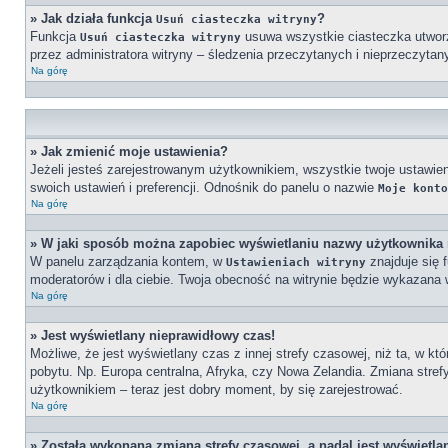
» Jak działa funkcja
?
Usuń ciasteczka witryny
Funkcja
usuwa wszystkie ciasteczka utworzo
Usuń ciasteczka witryny
przez administratora witryny – śledzenia przeczytanych i nieprzeczy
Na górę
» Jak zmienić moje ustawienia?
Jeżeli jesteś zarejestrowanym użytkownikiem, wszystkie twoje ustawi
swoich ustawień i preferencji. Odnośnik do panelu o nazwie
Moje konto
Na górę
» W jaki sposób można zapobiec wyświetlaniu nazwy użytkownika 
W panelu zarządzania kontem, w
znajduje się 
Ustawieniach witryny
moderatorów i dla ciebie. Twoja obecność na witrynie będzie wykazana 
Na górę
» Jest wyświetlany nieprawidłowy czas!
Możliwe, że jest wyświetlany czas z innej strefy czasowej, niż ta, w kt
pobytu. Np. Europa centralna, Afryka, czy Nowa Zelandia. Zmiana stref
użytkownikiem – teraz jest dobry moment, by się zarejestrować.
Na górę
» Została wykonana zmiana strefy czasowej, a nadal jest wyświetla