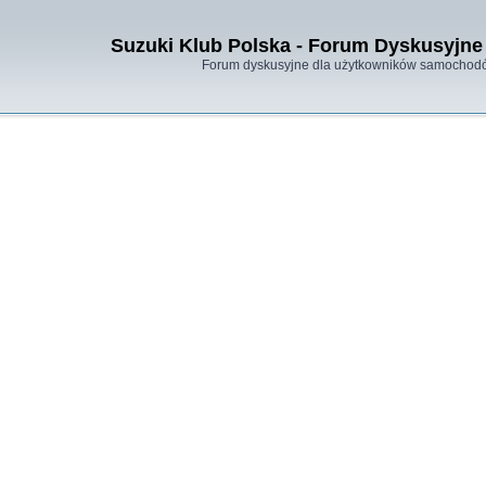
Suzuki Klub Polska - Forum Dyskusyjne 
Forum dyskusyjne dla użytkowników samochodó