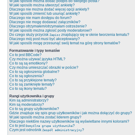
W jaki sposób można dodać podpis do swojego posta?
W jaki sposób można utworzyć ankietę?
Dlaczego nie można dodać więcej opcji ankiety?
W jaki sposób zmienić lub usunąć ankietę?
Dlaczego nie mam dostępu do forum?
Dlaczego nie mogę dodawać załączników?
Dlaczego otrzymałem/otrzymałam ostrzeżenie?
W jaki sposób można zgłosić posty moderatorowi?
Do czego służy przycisk
znajdujący się w oknie tworzenia tematu?
Zapisz
Dlaczego mój post musi być akceptowany?
W jaki sposób mogę przesunąć swój temat na górę strony tematów?
Formatowanie i typy tematów
Co to jest BBCode?
Czy można używać języka HTML?
Co to są są emotikony?
Czy można umieszczać obrazki w poście?
Co to są ogłoszenia globalne?
Co to są ogłoszenia?
Co to są przyklejone tematy?
Co to są zamknięte tematy?
Co to są ikony tematu?
Rangi użytkownika i grupy
Kim są administratorzy?
Kim są moderatorzy?
Co to są grupy użytkowników?
Gdzie znajduje się spis grup użytkowników i jak można dołączyć do grupy?
W jaki sposób można zostać liderem grupy?
Dlaczego niektóre nazwy użytkowników są wyświetlane innymi kolorami?
Co to jest
?
Domyślna grupa użytkownika
Czym jest odnośnik
?
Zespół administracyjny