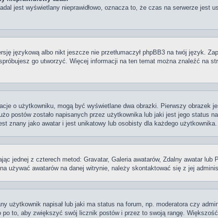
dal jest wyświetlany nieprawidłowo, oznacza to, że czas na serwerze jest us
rsję językową albo nikt jeszcze nie przetłumaczył phpBB3 na twój język. Zap
e spróbujesz go utworzyć. Więcej informacji na ten temat można znaleźć na str
rmacje o użytkowniku, mogą być wyświetlane dwa obrazki. Pierwszy obrazek j
żo postów zostało napisanych przez użytkownika lub jaki jest jego status na 
t znany jako awatar i jest unikatowy lub osobisty dla każdego użytkownika.
ając jednej z czterech metod: Gravatar, Galeria awatarów, Zdalny awatar lub
ożna używać awatarów na danej witrynie, należy skontaktować się z jej adminis
y użytkownik napisał lub jaki ma status na forum, np. moderatora czy admin
 po to, aby zwiększyć swój licznik postów i przez to swoją rangę. Większość w