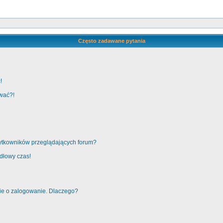
Często zadawane pytania
!
ować?!
żytkowników przeglądających forum?
idłowy czas!
nie o zalogowanie. Dlaczego?