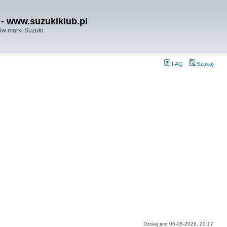
- www.suzukiklub.pl
w marki Suzuki.
FAQ
Szukaj
Dzisiaj jest 06-08-2026, 20:17