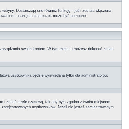
itryny. Dostarczają one również funkcję – jeśli została włączona
logowaniem, usunięcie ciasteczek może być pomocne.
elu zarządzania swoim kontem. W tym miejscu możesz dokonać zmian
Nazwa użytkownika będzie wyświetlana tylko dla administratorów,
ontem i zmień strefę czasową, tak aby była zgodna z twoim miejscem
z zarejestrowanych użytkowników. Jeżeli nie jesteś zarejestrowanym