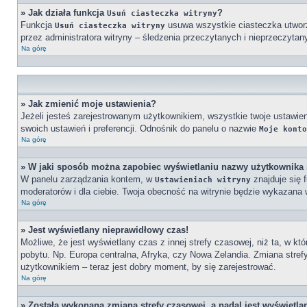
» Jak działa funkcja
?
Usuń ciasteczka witryny
Funkcja
usuwa wszystkie ciasteczka utworzo
Usuń ciasteczka witryny
przez administratora witryny – śledzenia przeczytanych i nieprzeczy
Na górę
» Jak zmienić moje ustawienia?
Jeżeli jesteś zarejestrowanym użytkownikiem, wszystkie twoje ustawi
swoich ustawień i preferencji. Odnośnik do panelu o nazwie
Moje konto
Na górę
» W jaki sposób można zapobiec wyświetlaniu nazwy użytkownika 
W panelu zarządzania kontem, w
znajduje się 
Ustawieniach witryny
moderatorów i dla ciebie. Twoja obecność na witrynie będzie wykazana 
Na górę
» Jest wyświetlany nieprawidłowy czas!
Możliwe, że jest wyświetlany czas z innej strefy czasowej, niż ta, w kt
pobytu. Np. Europa centralna, Afryka, czy Nowa Zelandia. Zmiana stref
użytkownikiem – teraz jest dobry moment, by się zarejestrować.
Na górę
» Została wykonana zmiana strefy czasowej, a nadal jest wyświetla