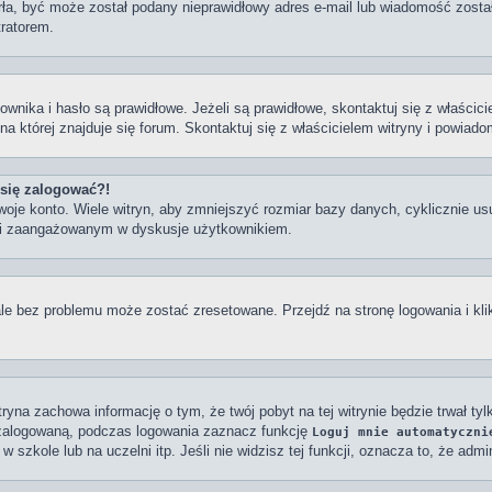
tarła, być może został podany nieprawidłowy adres e-mail lub wiadomość zost
tratorem.
ka i hasło są prawidłowe. Jeżeli są prawidłowe, skontaktuj się z właściciel
a której znajduje się forum. Skontaktuj się z właścicielem witryny i powiad
 się zalogować?!
oje konto. Wiele witryn, aby zmniejszyć rozmiar bazy danych, cyklicznie usu
ym i zaangażowanym w dyskusje użytkownikiem.
e bez problemu może zostać zresetowane. Przejdź na stronę logowania i kli
itryna zachowa informację o tym, że twój pobyt na tej witrynie będzie trwał t
zalogowaną, podczas logowania zaznacz funkcję
Loguj mnie automatyczni
 szkole lub na uczelni itp. Jeśli nie widzisz tej funkcji, oznacza to, że admin