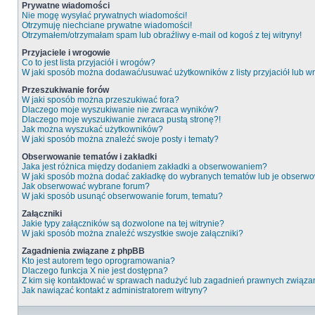
Prywatne wiadomości
Nie mogę wysyłać prywatnych wiadomości!
Otrzymuję niechciane prywatne wiadomości!
Otrzymałem/otrzymałam spam lub obraźliwy e-mail od kogoś z tej witryny!
Przyjaciele i wrogowie
Co to jest lista przyjaciół i wrogów?
W jaki sposób można dodawać/usuwać użytkowników z listy przyjaciół lub 
Przeszukiwanie forów
W jaki sposób można przeszukiwać fora?
Dlaczego moje wyszukiwanie nie zwraca wyników?
Dlaczego moje wyszukiwanie zwraca pustą stronę?!
Jak można wyszukać użytkowników?
W jaki sposób można znaleźć swoje posty i tematy?
Obserwowanie tematów i zakładki
Jaka jest różnica między dodaniem zakładki a obserwowaniem?
W jaki sposób można dodać zakładkę do wybranych tematów lub je obserw
Jak obserwować wybrane forum?
W jaki sposób usunąć obserwowanie forum, tematu?
Załączniki
Jakie typy załączników są dozwolone na tej witrynie?
W jaki sposób można znaleźć wszystkie swoje załączniki?
Zagadnienia związane z phpBB
Kto jest autorem tego oprogramowania?
Dlaczego funkcja X nie jest dostępna?
Z kim się kontaktować w sprawach nadużyć lub zagadnień prawnych związan
Jak nawiązać kontakt z administratorem witryny?