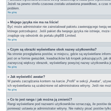
Jeżeli na pewno strefa czasowa została ustawiona prawidłowo, a czas na
problem.
Na górę
» Mojego języka nie ma na liście!
Być może administrator nie zainstalował pakietu zawierającego twoją we
którego potrzebujesz. Jeśli pakiet dla twojego języka nie istnieje, moż
znajduje się odnośnik do portalu phpBB Limited.
Na górę
» Czym są obrazki wyświetlane obok nazwy użytkownika?
Na stronie przeglądania postów, w miejscu, gdzie są wyświetlane info
jest on w formie gwiazdek, kwadracików lub kropek pokazujących, jak du
zazwyczaj większy obrazek, wyświetlany powyżej nazwy użytkownika jes
Na górę
» Jak wyświetlić awatar?
W panelu zarządzania kontem na karcie „Profil” w sekcji „Awatar”, używ
ich wyświetlania są uzależnione od administratora witryny. Jeśli nie m
Na górę
» Co to jest ranga i jak można ją zmienić?
Rangi wyświetlane pod nazwami użytkowników oznaczają, ile postów dan
ponieważ ustawia je administrator witryny. Nie należy pisać postów tylko