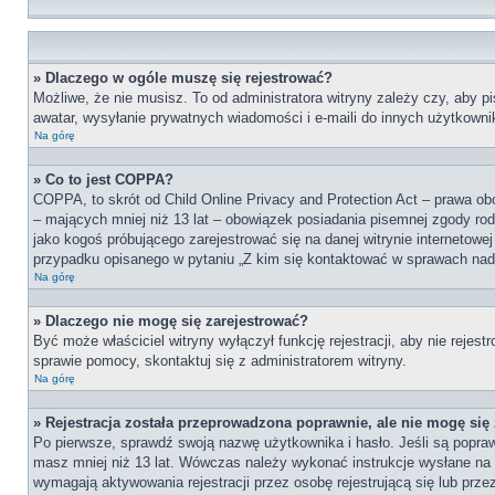
» Dlaczego w ogóle muszę się rejestrować?
Możliwe, że nie musisz. To od administratora witryny zależy czy, aby pi
awatar, wysyłanie prywatnych wiadomości i e-maili do innych użytkownik
Na górę
» Co to jest COPPA?
COPPA, to skrót od Child Online Privacy and Protection Act – prawa ob
– mających mniej niż 13 lat – obowiązek posiadania pisemnej zgody rod
jako kogoś próbującego zarejestrować się na danej witrynie internetowe
przypadku opisanego w pytaniu „Z kim się kontaktować w sprawach nad
Na górę
» Dlaczego nie mogę się zarejestrować?
Być może właściciel witryny wyłączył funkcję rejestracji, aby nie reje
sprawie pomocy, skontaktuj się z administratorem witryny.
Na górę
» Rejestracja została przeprowadzona poprawnie, ale nie mogę się
Po pierwsze, sprawdź swoją nazwę użytkownika i hasło. Jeśli są popraw
masz mniej niż 13 lat. Wówczas należy wykonać instrukcje wysłane na t
wymagają aktywowania rejestracji przez osobę rejestrującą się lub przez