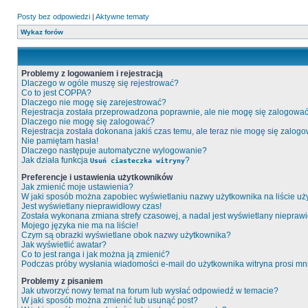
Posty bez odpowiedzi
|
Aktywne tematy
Wykaz forów
Problemy z logowaniem i rejestracją
Dlaczego w ogóle muszę się rejestrować?
Co to jest COPPA?
Dlaczego nie mogę się zarejestrować?
Rejestracja została przeprowadzona poprawnie, ale nie mogę się zalogować
Dlaczego nie mogę się zalogować?
Rejestracja została dokonana jakiś czas temu, ale teraz nie mogę się zalog
Nie pamiętam hasła!
Dlaczego następuje automatyczne wylogowanie?
Jak działa funkcja
?
Usuń ciasteczka witryny
Preferencje i ustawienia użytkowników
Jak zmienić moje ustawienia?
W jaki sposób można zapobiec wyświetlaniu nazwy użytkownika na liście u
Jest wyświetlany nieprawidłowy czas!
Została wykonana zmiana strefy czasowej, a nadal jest wyświetlany niepraw
Mojego języka nie ma na liście!
Czym są obrazki wyświetlane obok nazwy użytkownika?
Jak wyświetlić awatar?
Co to jest ranga i jak można ją zmienić?
Podczas próby wysłania wiadomości e-mail do użytkownika witryna prosi m
Problemy z pisaniem
Jak utworzyć nowy temat na forum lub wysłać odpowiedź w temacie?
W jaki sposób można zmienić lub usunąć post?