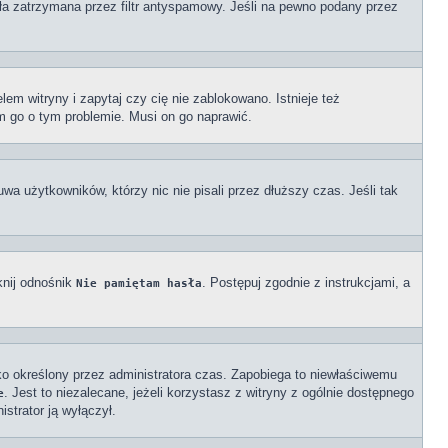
ała zatrzymana przez filtr antyspamowy. Jeśli na pewno podany przez
em witryny i zapytaj czy cię nie zablokowano. Istnieje też
om go o tym problemie. Musi on go naprawić.
wa użytkowników, którzy nic nie pisali przez dłuższy czas. Jeśli tak
knij odnośnik
. Postępuj zgodnie z instrukcjami, a
Nie pamiętam hasła
ylko określony przez administratora czas. Zapobiega to niewłaściwemu
. Jest to niezalecane, jeżeli korzystasz z witryny z ogólnie dostępnego
e
istrator ją wyłączył.