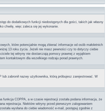
ostęp do dodatkowych funkcji niedostępnych dla gości, takich jak własny
o chwilę, więc zaleca się jej wykonanie.
towych, które potencjalnie mogą zbierać informacje od osób małoletnich
iżej 13 roku życia. Jeżeli nie masz pewności czy to dotyczy ciebie
ciciele tej witryny nie dostarczają pomocy prawnej z wyjątkiem
ktem kontaktowym dla wszelkiego rodzaju porad prawnych.
IP lub zabronił nazwy użytkownika, którą próbujesz zarejestrować. W
a funkcja COPPA, a w czasie rejestracji została podana informacja, że
wana rejestracja. Niektóre witryny przed pierwszym zalogowaniem
i została wysłana do ciebie wiadomość e-mail, postępuj zgodnie z