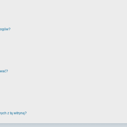
wrogów?
ować?
ych z tą witryną?