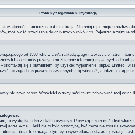
Problemy z logowaniem i rejestracją
sać wiadomości, konieczna jest rejestracja. Niemniej rejestracja umożliwia d
ów, możliwość przypisania do grup użytkowników itp. Rejestracja zajmuje tylk
owiązującego od 1998 roku w USA, nakładającego na właścicieli stron interne
ziców lub opiekunów prawnych na zbieranie informacji prywatnych od osób pon
j – skontaktuj się z prawnikiem, by uzyskać wyjaśnienie. phpBB Limited i właś
użyć lub zagadnień prawnych związanych z tą witryną?”, a także nie są pun
strowały się nowe osoby. Właściciel witryny mógł także zablokować twój adres 
 zalogować!
ne, to wystąpiła jedna z dwóch przyczyn. Pierwszą z nich może być włączon
wój adres e-mail. Jeśli nie to było przyczyną, być może nie została aktywo
 administratora. Informacja o tym była wyświetlona podczas rejestracji. Jeśl