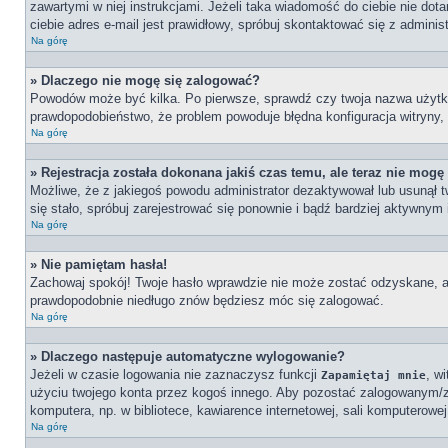
zawartymi w niej instrukcjami. Jeżeli taka wiadomość do ciebie nie do
ciebie adres e-mail jest prawidłowy, spróbuj skontaktować się z adminis
Na górę
» Dlaczego nie mogę się zalogować?
Powodów może być kilka. Po pierwsze, sprawdź czy twoja nazwa użytkowni
prawdopodobieństwo, że problem powoduje błędna konfiguracja witryny, n
Na górę
» Rejestracja została dokonana jakiś czas temu, ale teraz nie mogę
Możliwe, że z jakiegoś powodu administrator dezaktywował lub usunął tw
się stało, spróbuj zarejestrować się ponownie i bądź bardziej aktywn
Na górę
» Nie pamiętam hasła!
Zachowaj spokój! Twoje hasło wprawdzie nie może zostać odzyskane, al
prawdopodobnie niedługo znów będziesz móc się zalogować.
Na górę
» Dlaczego następuje automatyczne wylogowanie?
Jeżeli w czasie logowania nie zaznaczysz funkcji
, w
Zapamiętaj mnie
użyciu twojego konta przez kogoś innego. Aby pozostać zalogowanym/
komputera, np. w bibliotece, kawiarence internetowej, sali komputerowej w
Na górę