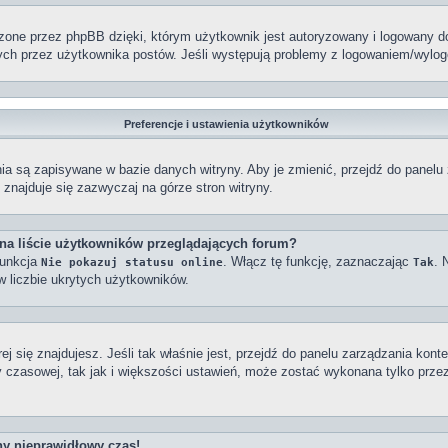
ne przez phpBB dzięki, którym użytkownik jest autoryzowany i logowany do w
tanych przez użytkownika postów. Jeśli występują problemy z logowaniem/wy
Preferencje i ustawienia użytkowników
enia są zapisywane w bazie danych witryny. Aby je zmienić, przejdź do pan
znajduje się zazwyczaj na górze stron witryny.
na liście użytkowników przeglądających forum?
funkcja
. Włącz tę funkcję, zaznaczając
. 
Nie pokazuj statusu online
Tak
w liczbie ukrytych użytkowników.
órej się znajdujesz. Jeśli tak właśnie jest, przejdź do panelu zarządzania k
y czasowej, tak jak i większości ustawień, może zostać wykonana tylko prze
ny nieprawidłowy czas!